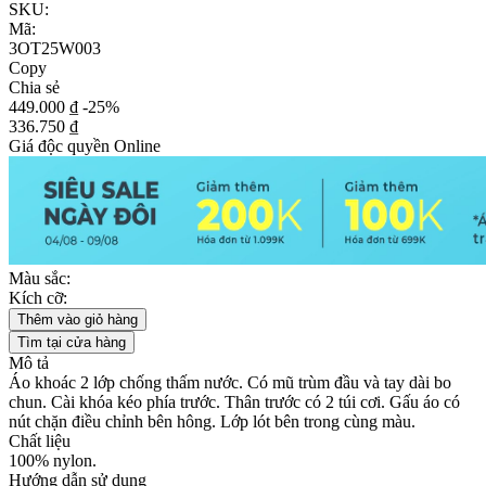
SKU:
Mã:
3OT25W003
Copy
Chia sẻ
449.000 ₫
-25%
336.750 ₫
Giá độc quyền Online
Màu sắc:
Kích cỡ:
Thêm vào giỏ hàng
Tìm tại cửa hàng
Mô tả
Áo khoác 2 lớp chống thấm nước. Có mũ trùm đầu và tay dài bo
chun. Cài khóa kéo phía trước. Thân trước có 2 túi cơi. Gấu áo có
nút chặn điều chỉnh bên hông. Lớp lót bên trong cùng màu.
Chất liệu
100% nylon.
Hướng dẫn sử dụng