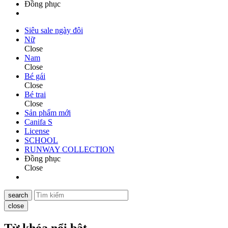
Đồng phục
Siêu sale ngày đôi
Nữ
Close
Nam
Close
Bé gái
Close
Bé trai
Close
Sản phẩm mới
Canifa S
License
SCHOOL
RUNWAY COLLECTION
Đồng phục
Close
search
close
Từ khóa nổi bật