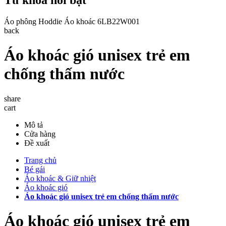
Áo phông
Hoddie
Áo khoác
6LB22W001
back
Áo khoác gió unisex trẻ em
chống thấm nước
share
cart
Mô tả
Cửa hàng
Đề xuất
Trang chủ
Bé gái
Áo khoác & Giữ nhiệt
Áo khoác gió
Áo khoác gió unisex trẻ em chống thấm nước
Áo khoác gió unisex trẻ em