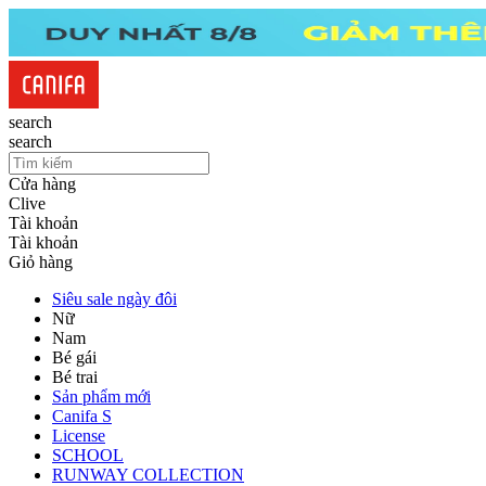
search
search
Cửa hàng
Clive
Tài khoản
Tài khoản
Giỏ hàng
Siêu sale ngày đôi
Nữ
Nam
Bé gái
Bé trai
Sản phẩm mới
Canifa S
License
SCHOOL
RUNWAY COLLECTION