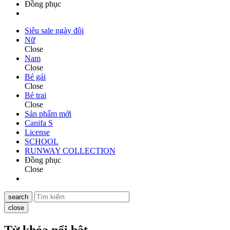
Đồng phục
Siêu sale ngày đôi
Nữ
Close
Nam
Close
Bé gái
Close
Bé trai
Close
Sản phẩm mới
Canifa S
License
SCHOOL
RUNWAY COLLECTION
Đồng phục
Close
search
close
Từ khóa nổi bật