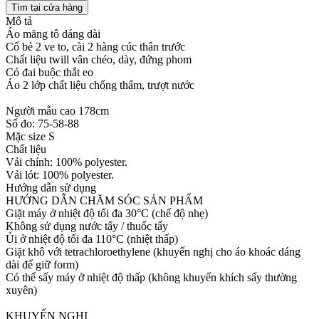
Tìm tại cửa hàng
Mô tả
Áo măng tô dáng dài
Cổ bẻ 2 ve to, cài 2 hàng cúc thân trước
Chất liệu twill vân chéo, dày, đứng phom
Có đai buộc thắt eo
Áo 2 lớp chất liệu chống thấm, trượt nước
Người mẫu cao 178cm
Số đo: 75-58-88
Mặc size S
Chất liệu
Vải chính: 100% polyester.
Vải lót: 100% polyester.
Hướng dẫn sử dụng
HƯỚNG DẪN CHĂM SÓC SẢN PHẨM
Giặt máy ở nhiệt độ tối đa 30°C (chế độ nhẹ)
Không sử dụng nước tẩy / thuốc tẩy
Ủi ở nhiệt độ tối đa 110°C (nhiệt thấp)
Giặt khô với tetrachloroethylene (khuyến nghị cho áo khoác dáng
dài để giữ form)
Có thể sấy máy ở nhiệt độ thấp (không khuyến khích sấy thường
xuyên)
KHUYẾN NGHỊ