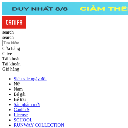
search
search
Cửa hàng
Clive
Tài khoản
Tài khoản
Giỏ hàng
Siêu sale ngày đôi
Nữ
Nam
Bé gái
Bé trai
Sản phẩm mới
Canifa S
License
SCHOOL
RUNWAY COLLECTION