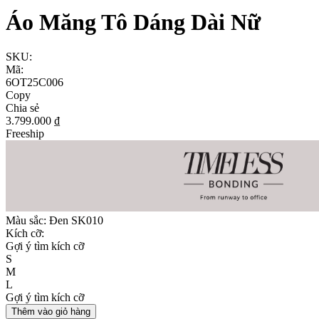
Áo Măng Tô Dáng Dài Nữ
SKU:
Mã:
6OT25C006
Copy
Chia sẻ
3.799.000 ₫
Freeship
Màu sắc:
Đen SK010
Kích cỡ:
Gợi ý tìm kích cỡ
S
M
L
Gợi ý tìm kích cỡ
Thêm vào giỏ hàng