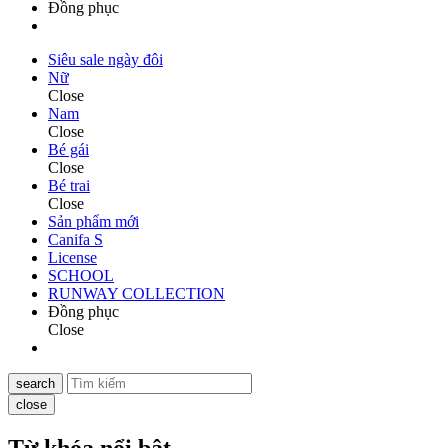
Đồng phục
Siêu sale ngày đôi
Nữ
Close
Nam
Close
Bé gái
Close
Bé trai
Close
Sản phẩm mới
Canifa S
License
SCHOOL
RUNWAY COLLECTION
Đồng phục
Close
search
close
Từ khóa nổi bật