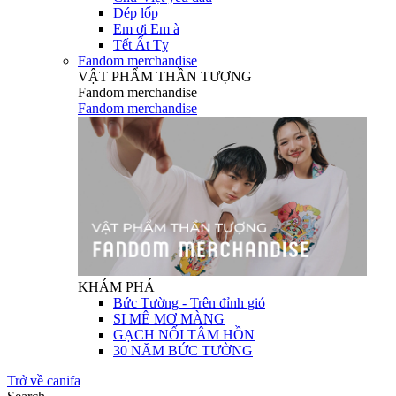
Dép lốp
Em ơi Em à
Tết Ất Tỵ
Fandom merchandise
VẬT PHẨM THẦN TƯỢNG
Fandom merchandise
Fandom merchandise
KHÁM PHÁ
Bức Tường - Trên đỉnh gió
SI MÊ MƠ MÀNG
GẠCH NỐI TÂM HỒN
30 NĂM BỨC TƯỜNG
Trở về canifa