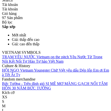
Search
Tài khoản
Tài khoản
Giỏ hàng
97 Sản phẩm
Bộ lọc
Sắp xếp
Mới nhất
Giá: thấp đến cao
Giá: cao đến thấp
VIETNAM SYMBOLS
TRẠM YÊU NƯỚC
Vietnam on the pitch
Yêu Nước Từ Trong
Nôi
Kết Nối Tự Hào
Tự hào Việt Nam
Culture & History
HỘI NGỌ
Vietnam Youngster
Chữ Việt yêu dấu
Dép lốp
Em ơi Em
à
Tết Ất Tỵ
Fandom merchandise
Bức Tường - Trên đỉnh gió
SI MÊ MƠ MÀNG
GẠCH NỐI TÂM
HỒN
30 NĂM BỨC TƯỜNG
Kích cỡ
XS
S
M
L