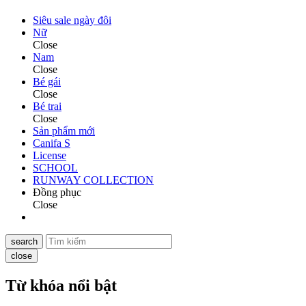
Siêu sale ngày đôi
Nữ
Close
Nam
Close
Bé gái
Close
Bé trai
Close
Sản phẩm mới
Canifa S
License
SCHOOL
RUNWAY COLLECTION
Đồng phục
Close
search
close
Từ khóa nổi bật