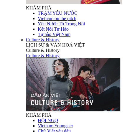
KHÁM PHÁ
TRẠM YÊU NƯỚC
Vietnam on the pitch
Yêu Nước Từ Trong Nôi
Kết Nối Tự Hào
Tự hào Việt Nam
Culture & History
LỊCH SỬ & VĂN HOÁ VIỆT
Culture & History
Culture & History
KHÁM PHÁ
HỘI NGỌ
Vietnam Youngster
Chữ Việt yêu dấu