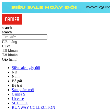
search
search
Cửa hàng
Clive
Tài khoản
Tài khoản
Giỏ hàng
Siêu sale ngày đôi
Nữ
Nam
Bé gái
Bé trai
Sản phẩm mới
Canifa S
License
SCHOOL
RUNWAY COLLECTION