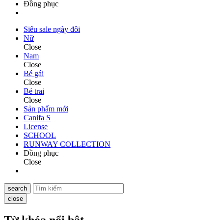
Đồng phục
Siêu sale ngày đôi
Nữ
Close
Nam
Close
Bé gái
Close
Bé trai
Close
Sản phẩm mới
Canifa S
License
SCHOOL
RUNWAY COLLECTION
Đồng phục
Close
search
close
Từ khóa nổi bật