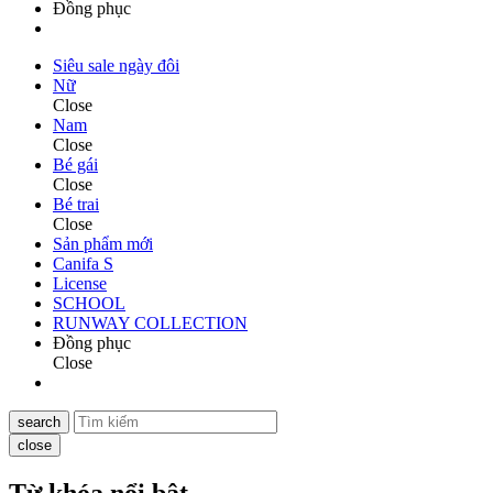
Đồng phục
Siêu sale ngày đôi
Nữ
Close
Nam
Close
Bé gái
Close
Bé trai
Close
Sản phẩm mới
Canifa S
License
SCHOOL
RUNWAY COLLECTION
Đồng phục
Close
search
close
Từ khóa nổi bật