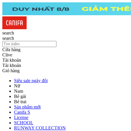
search
search
Cửa hàng
Clive
Tài khoản
Tài khoản
Giỏ hàng
Siêu sale ngày đôi
Nữ
Nam
Bé gái
Bé trai
Sản phẩm mới
Canifa S
License
SCHOOL
RUNWAY COLLECTION