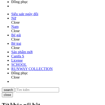
Đồng phục
Siêu sale ngày đôi
Nữ
Close
Nam
Close
Bé gái
Close
Bé trai
Close
Sản phẩm mới
Canifa S
License
SCHOOL
RUNWAY COLLECTION
Đồng phục
Close
search
close
Từ khóa nổi bật