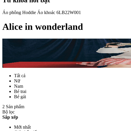
Áo phông
Hoddie
Áo khoác
6LB22W001
Alice in wonderland
Tất cả
Nữ
Nam
Bé trai
Bé gái
2 Sản phẩm
Bộ lọc
Sắp xếp
Mới nhất