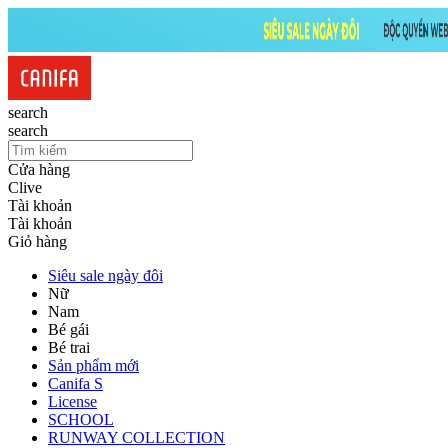
search
search
Cửa hàng
Clive
Tài khoản
Tài khoản
Giỏ hàng
Siêu sale ngày đôi
Nữ
Nam
Bé gái
Bé trai
Sản phẩm mới
Canifa S
License
SCHOOL
RUNWAY COLLECTION