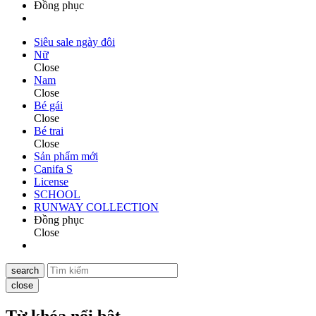
Đồng phục
Siêu sale ngày đôi
Nữ
Close
Nam
Close
Bé gái
Close
Bé trai
Close
Sản phẩm mới
Canifa S
License
SCHOOL
RUNWAY COLLECTION
Đồng phục
Close
search
close
Từ khóa nổi bật