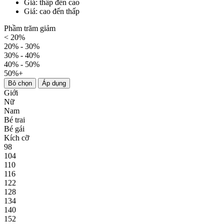
Giá: thấp đến cao
Giá: cao đến thấp
Phầm trăm giảm
< 20%
20% - 30%
30% - 40%
40% - 50%
50%+
Bỏ chọn
Áp dụng
Giới
Nữ
Nam
Bé trai
Bé gái
Kích cỡ
98
104
110
116
122
128
134
140
152