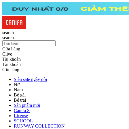
search
search
Cửa hàng
Clive
Tài khoản
Tài khoản
Giỏ hàng
Siêu sale ngày đôi
Nữ
Nam
Bé gái
Bé trai
Sản phẩm mới
Canifa S
License
SCHOOL
RUNWAY COLLECTION