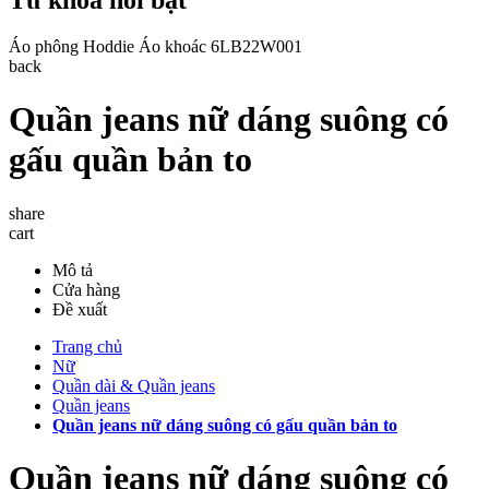
Áo phông
Hoddie
Áo khoác
6LB22W001
back
Quần jeans nữ dáng suông có
gấu quần bản to
share
cart
Mô tả
Cửa hàng
Đề xuất
Trang chủ
Nữ
Quần dài & Quần jeans
Quần jeans
Quần jeans nữ dáng suông có gấu quần bản to
Quần jeans nữ dáng suông có