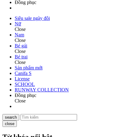
Đồng phục
Siêu sale ngày đôi
Nữ
Close
Nam
Close
Bé gái
Close
Bé trai
Close
Sản phẩm mới
Canifa S
License
SCHOOL
RUNWAY COLLECTION
Đồng phục
Close
search
close
Từ khóa nổi bật