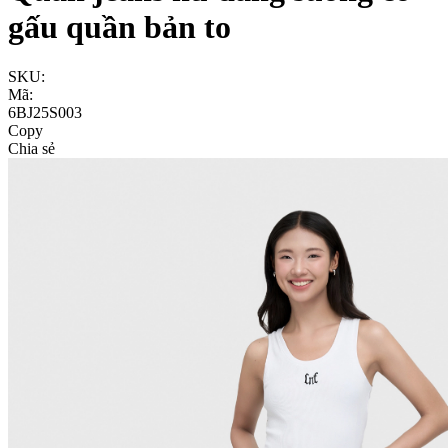
gấu quần bản to
SKU:
Mã:
6BJ25S003
Copy
Chia sẻ