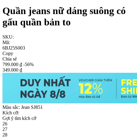
Quần jeans nữ dáng suông có
gấu quần bản to
SKU:
Mã:
6BJ25S003
Copy
Chia sẻ
799.000 ₫
-56%
349.000 ₫
Màu sắc:
Jean SJ851
Kích cỡ:
Gợi ý tìm kích cỡ
26
27
28