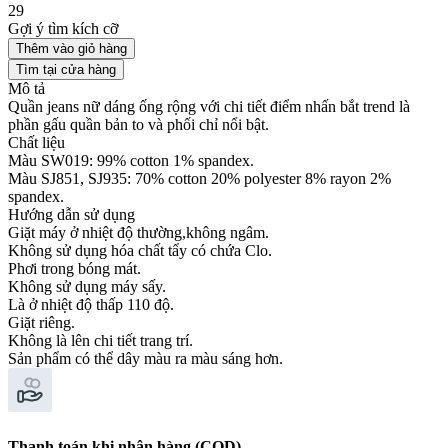
29
Gợi ý tìm kích cỡ
Thêm vào giỏ hàng
Tìm tại cửa hàng
Mô tả
Quần jeans nữ dáng ống rộng với chi tiết điểm nhấn bắt trend là
phần gấu quần bản to và phối chỉ nổi bật.
Chất liệu
Màu SW019: 99% cotton 1% spandex.
Màu SJ851, SJ935: 70% cotton 20% polyester 8% rayon 2%
spandex.
Hướng dẫn sử dụng
Giặt máy ở nhiệt độ thường,không ngâm.
Không sử dụng hóa chất tẩy có chứa Clo.
Phơi trong bóng mát.
Không sử dụng máy sấy.
Là ở nhiệt độ thấp 110 độ.
Giặt riêng.
Không là lên chi tiết trang trí.
Sản phẩm có thể dây màu ra màu sáng hơn.
Thanh toán khi nhận hàng (COD)