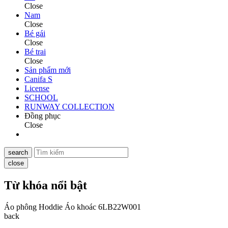
Close
Nam
Close
Bé gái
Close
Bé trai
Close
Sản phẩm mới
Canifa S
License
SCHOOL
RUNWAY COLLECTION
Đồng phục
Close
search
close
Từ khóa nổi bật
Áo phông
Hoddie
Áo khoác
6LB22W001
back