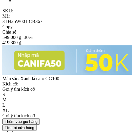
SKU:
Mã:
8TH25W001-CB367
Copy
Chia sẻ
599.000 ₫
-30%
419.300 ₫
Màu sắc:
Xanh lá caro CG100
Kích cỡ:
Gợi ý tìm kích cỡ
S
M
L
XL
Gợi ý tìm kích cỡ
Thêm vào giỏ hàng
Tìm tại cửa hàng