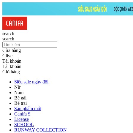
search
search
Cửa hàng
Clive
Tài khoản
Tài khoản
Giỏ hàng
Siêu sale ngày đôi
Nữ
Nam
Bé gái
Bé trai
Sản phẩm mới
Canifa S
License
SCHOOL
RUNWAY COLLECTION