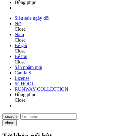
Đồng phục
Siêu sale ngày đôi
Nữ
Close
Nam
Close
Bé gái
Close
Bé trai
Close
Sản phẩm mới
Canifa S
License
SCHOOL
RUNWAY COLLECTION
Đồng phục
Close
search
close
Từ khóa nổi bật