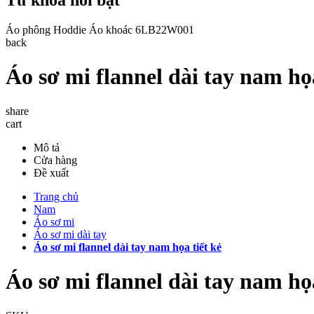
Áo phông
Hoddie
Áo khoác
6LB22W001
back
Áo sơ mi flannel dài tay nam họa
share
cart
Mô tả
Cửa hàng
Đề xuất
Trang chủ
Nam
Áo sơ mi
Áo sơ mi dài tay
Áo sơ mi flannel dài tay nam họa tiết kẻ
Áo sơ mi flannel dài tay nam họa