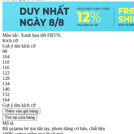
Màu sắc:
Xanh họa tiết FB576
Kích cỡ:
Gợi ý tìm kích cỡ
98
104
110
116
122
128
134
140
152
164
Gợi ý tìm kích cỡ
Thêm vào giỏ hàng
Tìm tại cửa hàng
Mô tả
Bộ pyjama bé trai dài tay, phom dáng cơ bản, chất liệu
100% cotton mềm mại thoải mái