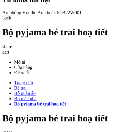
Áo phông
Hoddie
Áo khoác
6LB22W001
back
Bộ pyjama bé trai hoạ tiết
share
cart
Mô tả
Cửa hàng
Đề xuất
Trang chủ
Bé trai
Bộ quần áo
Bộ mặc nhà
Bộ pyjama bé trai hoạ tiết
Bộ pyjama bé trai hoạ tiết