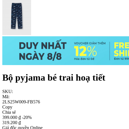
Bộ pyjama bé trai hoạ tiết
SKU:
Mã:
2LS25W009-FB576
Copy
Chia sẻ
399.000 ₫
-20%
319.200 ₫
Giá độc quyền Online