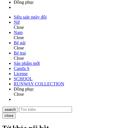
Đồng phục
Siêu sale ngày đôi
Nữ
Close
Nam
Close
Bé gái
Close
Bé trai
Close
Sản phẩm mới
Canifa S
License
SCHOOL
RUNWAY COLLECTION
Đồng phục
Close
search
close
Từ khóa nổi bật