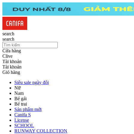
search
search
Cửa hàng
Clive
Tài khoản
Tài khoản
Giỏ hàng
Siêu sale ngày đôi
Nữ
Nam
Bé gái
Bé trai
Sản phẩm mới
Canifa S
License
SCHOOL
RUNWAY COLLECTION