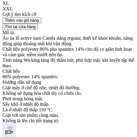
XL
XXL
Gợi ý tìm kích cỡ
Thêm vào giỏ hàng
Tìm tại cửa hàng
Mô tả
Áo ba lỗ active nam Canifa dáng regular, thiết kế khỏe khoắn, năng
động giúp thoáng mát khi vận động.
Chất liệu polyester 86% pha spandex 14% cho độ co giãn linh hoạt
và cảm giác mềm mướt trên da.
Tính năng Wicking tăng độ thấm hút, phù hợp mặc khi luyện tập thể
thao.
Chất liệu
86% polyester 14% spandex.
Hướng dẫn sử dụng
Giặt máy ở chế độ nhẹ, nhiệt độ thường.
Không sử dụng hóa chất tẩy có chứa clo.
Phơi trong bóng mát.
Sấy khô ở nhiệt độ thấp.
Là ở nhiệt độ thấp 110 °C.
Giặt với sản phẩm cùng màu.
Không là lên chi tiết trang trí.