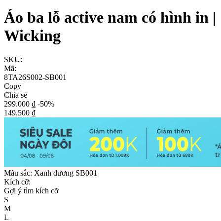
Áo ba lỗ active nam có hình in |
Wicking
SKU:
Mã:
8TA26S002-SB001
Copy
Chia sẻ
299.000 ₫
-50%
149.500 ₫
Màu sắc:
Xanh dương SB001
Kích cỡ:
Gợi ý tìm kích cỡ
S
M
L