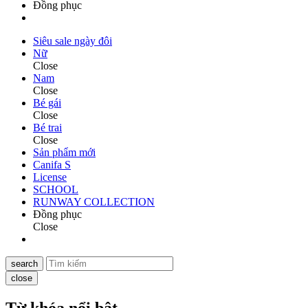
Đồng phục
Siêu sale ngày đôi
Nữ
Close
Nam
Close
Bé gái
Close
Bé trai
Close
Sản phẩm mới
Canifa S
License
SCHOOL
RUNWAY COLLECTION
Đồng phục
Close
search
close
Từ khóa nổi bật