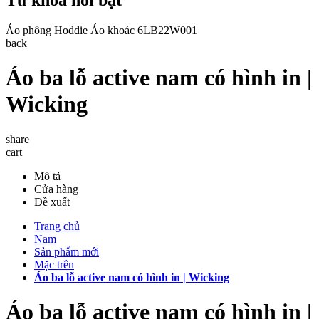
Áo phông
Hoddie
Áo khoác
6LB22W001
back
Áo ba lỗ active nam có hình in |
Wicking
share
cart
Mô tả
Cửa hàng
Đề xuất
Trang chủ
Nam
Sản phẩm mới
Mặc trên
Áo ba lỗ active nam có hình in | Wicking
Áo ba lỗ active nam có hình in |