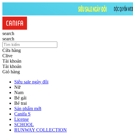
search
search
Cửa hàng
Clive
Tài khoản
Tài khoản
Giỏ hàng
Siêu sale ngày đôi
Nữ
Nam
Bé gái
Bé trai
Sản phẩm mới
Canifa S
License
SCHOOL
RUNWAY COLLECTION