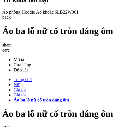
Áo phông
Hoddie
Áo khoác
6LB22W001
back
Áo ba lỗ nữ cổ tròn dáng ôm
share
cart
Mô tả
Cửa hàng
Đề xuất
Trang chủ
Nữ
Giá tốt
Giá tốt
Áo ba lỗ nữ cổ tròn dáng ôm
Áo ba lỗ nữ cổ tròn dáng ôm