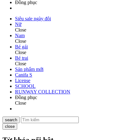
Đồng phục
Siêu sale ngày đôi
Nữ
Close
Nam
Close
Bé gái
Close
Bé trai
Close
Sản phẩm mới
Canifa S
License
SCHOOL
RUNWAY COLLECTION
Đồng phục
Close
search
close
Từ khóa nổi bật