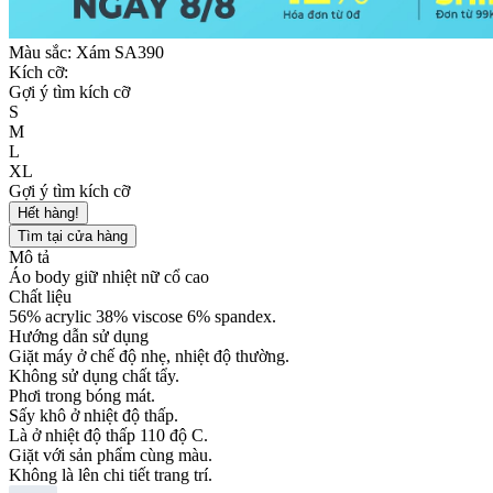
Màu sắc:
Xám SA390
Kích cỡ:
Gợi ý tìm kích cỡ
S
M
L
XL
Gợi ý tìm kích cỡ
Hết hàng!
Tìm tại cửa hàng
Mô tả
Áo body giữ nhiệt nữ cổ cao
Chất liệu
56% acrylic 38% viscose 6% spandex.
Hướng dẫn sử dụng
Giặt máy ở chế độ nhẹ, nhiệt độ thường.
Không sử dụng chất tẩy.
Phơi trong bóng mát.
Sấy khô ở nhiệt độ thấp.
Là ở nhiệt độ thấp 110 độ C.
Giặt với sản phẩm cùng màu.
Không là lên chi tiết trang trí.