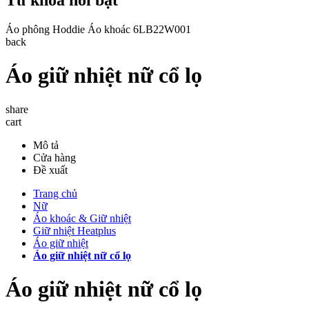
Áo phông
Hoddie
Áo khoác
6LB22W001
back
Áo giữ nhiệt nữ cổ lọ
share
cart
Mô tả
Cửa hàng
Đề xuất
Trang chủ
Nữ
Áo khoác & Giữ nhiệt
Giữ nhiệt Heatplus
Áo giữ nhiệt
Áo giữ nhiệt nữ cổ lọ
Áo giữ nhiệt nữ cổ lọ