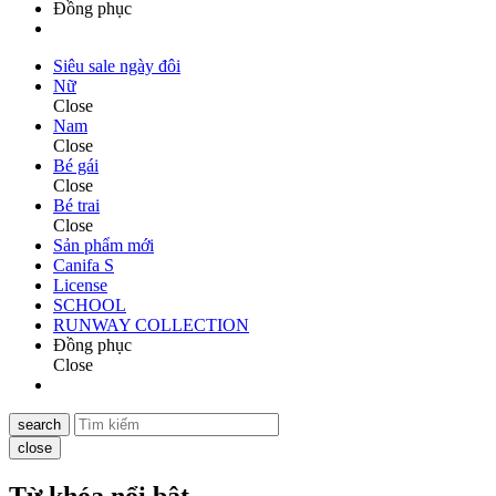
Đồng phục
Siêu sale ngày đôi
Nữ
Close
Nam
Close
Bé gái
Close
Bé trai
Close
Sản phẩm mới
Canifa S
License
SCHOOL
RUNWAY COLLECTION
Đồng phục
Close
search
close
Từ khóa nổi bật