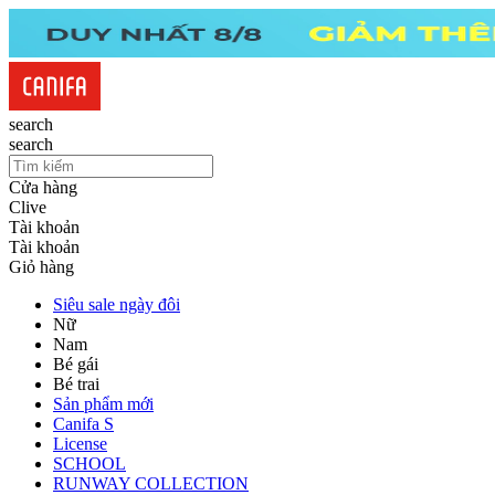
search
search
Cửa hàng
Clive
Tài khoản
Tài khoản
Giỏ hàng
Siêu sale ngày đôi
Nữ
Nam
Bé gái
Bé trai
Sản phẩm mới
Canifa S
License
SCHOOL
RUNWAY COLLECTION