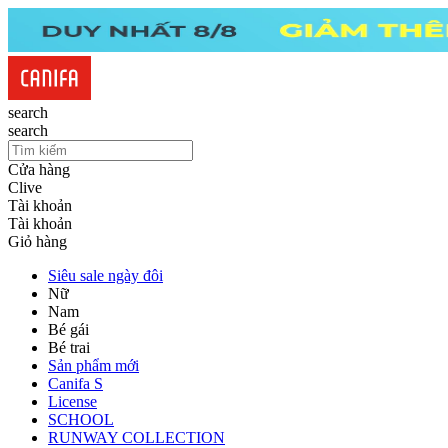
search
search
Cửa hàng
Clive
Tài khoản
Tài khoản
Giỏ hàng
Siêu sale ngày đôi
Nữ
Nam
Bé gái
Bé trai
Sản phẩm mới
Canifa S
License
SCHOOL
RUNWAY COLLECTION