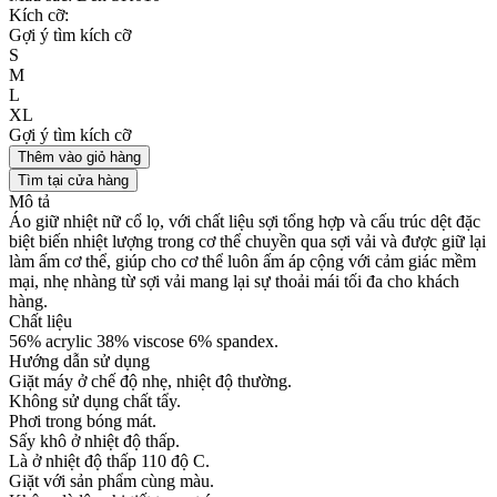
Kích cỡ:
Gợi ý tìm kích cỡ
S
M
L
XL
Gợi ý tìm kích cỡ
Thêm vào giỏ hàng
Tìm tại cửa hàng
Mô tả
Áo giữ nhiệt nữ cổ lọ, với chất liệu sợi tổng hợp và cấu trúc dệt đặc
biệt biến nhiệt lượng trong cơ thể chuyền qua sợi vải và được giữ lại
làm ấm cơ thể, giúp cho cơ thể luôn ấm áp cộng với cảm giác mềm
mại, nhẹ nhàng từ sợi vải mang lại sự thoải mái tối đa cho khách
hàng.
Chất liệu
56% acrylic 38% viscose 6% spandex.
Hướng dẫn sử dụng
Giặt máy ở chế độ nhẹ, nhiệt độ thường.
Không sử dụng chất tẩy.
Phơi trong bóng mát.
Sấy khô ở nhiệt độ thấp.
Là ở nhiệt độ thấp 110 độ C.
Giặt với sản phẩm cùng màu.