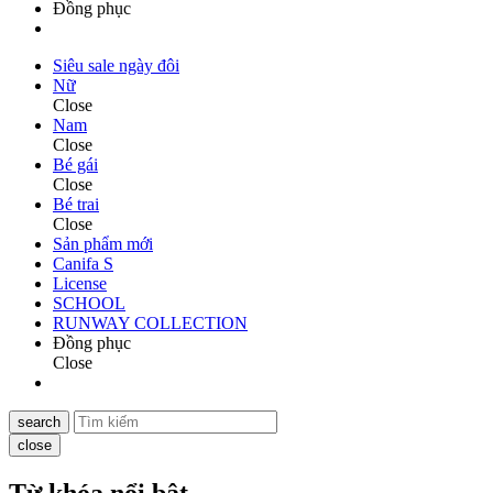
Đồng phục
Siêu sale ngày đôi
Nữ
Close
Nam
Close
Bé gái
Close
Bé trai
Close
Sản phẩm mới
Canifa S
License
SCHOOL
RUNWAY COLLECTION
Đồng phục
Close
search
close
Từ khóa nổi bật