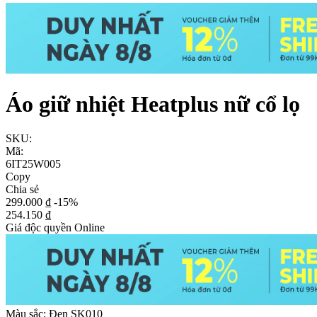
Áo giữ nhiệt Heatplus nữ cổ lọ
SKU:
Mã:
6IT25W005
Copy
Chia sẻ
299.000 ₫
-15%
254.150 ₫
Giá độc quyền Online
Màu sắc:
Đen SK010