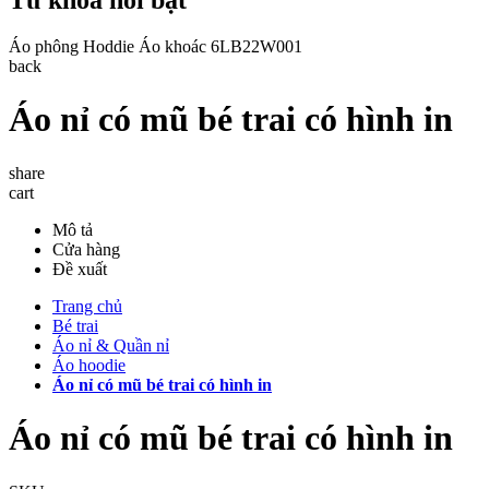
Áo phông
Hoddie
Áo khoác
6LB22W001
back
Áo nỉ có mũ bé trai có hình in
share
cart
Mô tả
Cửa hàng
Đề xuất
Trang chủ
Bé trai
Áo nỉ & Quần nỉ
Áo hoodie
Áo nỉ có mũ bé trai có hình in
Áo nỉ có mũ bé trai có hình in