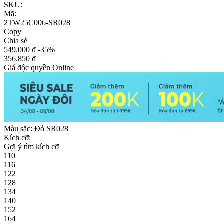
SKU:
Mã:
2TW25C006-SR028
Copy
Chia sẻ
549.000 ₫
-35%
356.850 ₫
Giá độc quyền Online
Màu sắc:
Đỏ SR028
Kích cỡ:
Gợi ý tìm kích cỡ
110
116
122
128
134
140
152
164