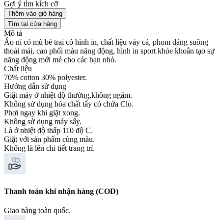
Gợi ý tìm kích cỡ
Thêm vào giỏ hàng
Tìm tại cửa hàng
Mô tả
Áo nỉ có mũ bé trai có hình in, chất liệu vảy cá, phom dáng suông
thoải mái, can phối màu năng động, hình in sport khỏe khoắn tạo sự
năng động mới mẻ cho các bạn nhỏ.
Chất liệu
70% cotton 30% polyester.
Hướng dẫn sử dụng
Giặt máy ở nhiệt độ thường,không ngâm.
Không sử dụng hóa chất tẩy có chứa Clo.
Phơi ngay khi giặt xong.
Không sử dụng máy sấy.
Là ở nhiệt độ thấp 110 độ C.
Giặt với sản phẩm cùng màu.
Không là lên chi tiết trang trí.
Thanh toán khi nhận hàng (COD)
Giao hàng toàn quốc.