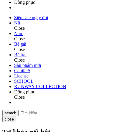
Đồng phục
Siêu sale ngày đôi
Nữ
Close
Nam
Close
Bé gái
Close
Bé trai
Close
Sản phẩm mới
Canifa S
License
SCHOOL
RUNWAY COLLECTION
Đồng phục
Close
search
close
Từ khóa nổi bật