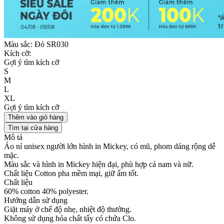
Màu sắc:
Đỏ SR030
Kích cỡ:
Gợi ý tìm kích cỡ
S
M
L
XL
Gợi ý tìm kích cỡ
Thêm vào giỏ hàng
Tìm tại cửa hàng
Mô tả
Áo nỉ unisex người lớn hình in Mickey, có mũ, phom dáng rộng dễ
mặc.
Màu sắc và hình in Mickey hiện đại, phù hợp cả nam và nữ.
Chất liệu Cotton pha mềm mại, giữ ấm tốt.
Chất liệu
60% cotton 40% polyester.
Hướng dẫn sử dụng
Giặt máy ở chế độ nhẹ, nhiệt độ thường.
Không sử dụng hóa chất tẩy có chứa Clo.