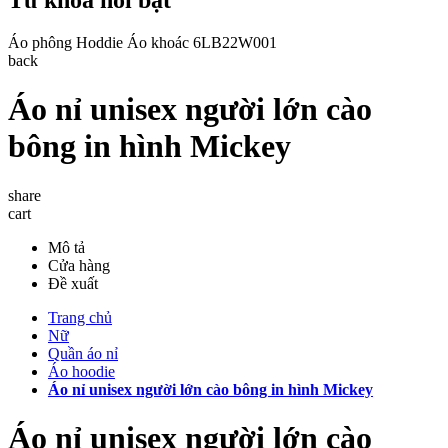
Áo phông
Hoddie
Áo khoác
6LB22W001
back
Áo nỉ unisex người lớn cào
bông in hình Mickey
share
cart
Mô tả
Cửa hàng
Đề xuất
Trang chủ
Nữ
Quần áo nỉ
Áo hoodie
Áo nỉ unisex người lớn cào bông in hình Mickey
Áo nỉ unisex người lớn cào