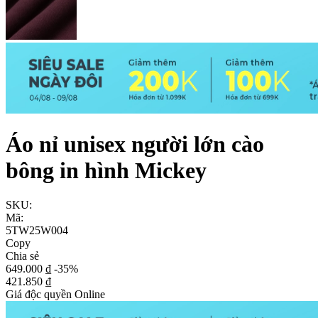
Áo nỉ unisex người lớn cào
bông in hình Mickey
SKU:
Mã:
5TW25W004
Copy
Chia sẻ
649.000 ₫
-35%
421.850 ₫
Giá độc quyền Online