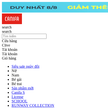
search
search
Cửa hàng
Clive
Tài khoản
Tài khoản
Giỏ hàng
Siêu sale ngày đôi
Nữ
Nam
Bé gái
Bé trai
Sản phẩm mới
Canifa S
License
SCHOOL
RUNWAY COLLECTION