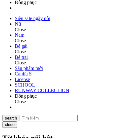
Đồng phục
Siêu sale ngày đôi
Nữ
Close
Nam
Close
Bé gái
Close
Bé trai
Close
Sản phẩm mới
Canifa S
License
SCHOOL
RUNWAY COLLECTION
Đồng phục
Close
search
close
Từ khóa nổi bật