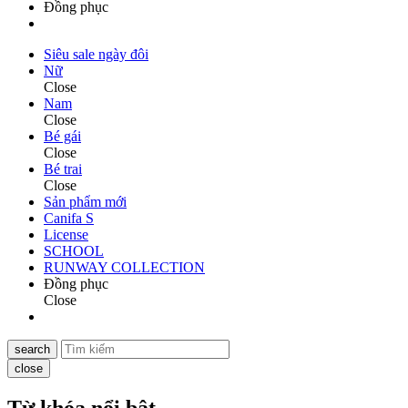
Đồng phục
Siêu sale ngày đôi
Nữ
Close
Nam
Close
Bé gái
Close
Bé trai
Close
Sản phẩm mới
Canifa S
License
SCHOOL
RUNWAY COLLECTION
Đồng phục
Close
search
close
Từ khóa nổi bật