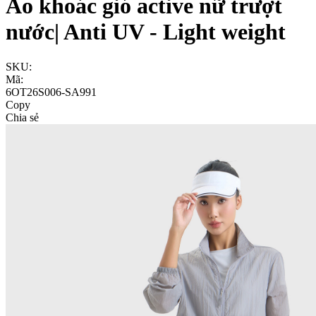
Áo khoác gió active nữ trượt
nước| Anti UV - Light weight
SKU:
Mã:
6OT26S006-SA991
Copy
Chia sẻ