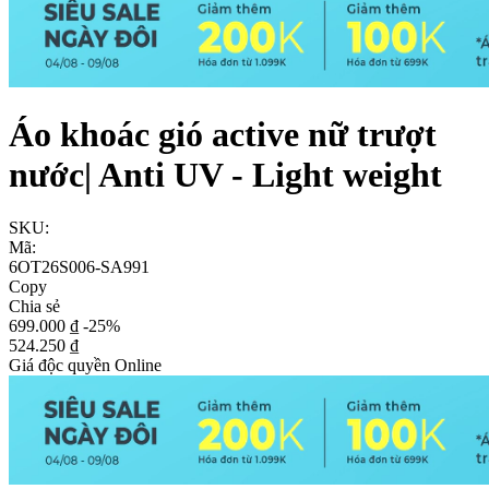
Áo khoác gió active nữ trượt
nước| Anti UV - Light weight
SKU:
Mã:
6OT26S006-SA991
Copy
Chia sẻ
699.000 ₫
-25%
524.250 ₫
Giá độc quyền Online