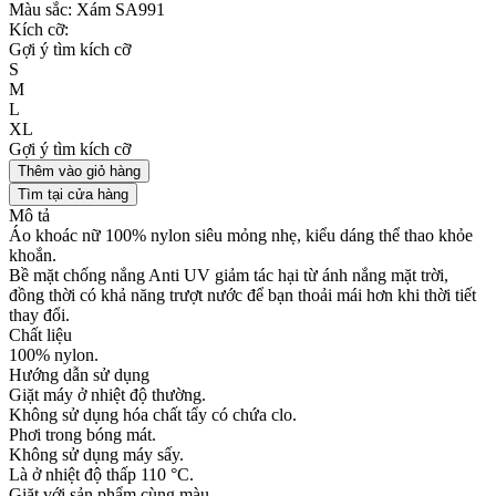
Màu sắc:
Xám SA991
Kích cỡ:
Gợi ý tìm kích cỡ
S
M
L
XL
Gợi ý tìm kích cỡ
Thêm vào giỏ hàng
Tìm tại cửa hàng
Mô tả
Áo khoác nữ 100% nylon siêu mỏng nhẹ, kiểu dáng thể thao khỏe
khoắn.
Bề mặt chống nắng Anti UV giảm tác hại từ ánh nắng mặt trời,
đồng thời có khả năng trượt nước để bạn thoải mái hơn khi thời tiết
thay đổi.
Chất liệu
100% nylon.
Hướng dẫn sử dụng
Giặt máy ở nhiệt độ thường.
Không sử dụng hóa chất tẩy có chứa clo.
Phơi trong bóng mát.
Không sử dụng máy sấy.
Là ở nhiệt độ thấp 110 °C.
Giặt với sản phẩm cùng màu.