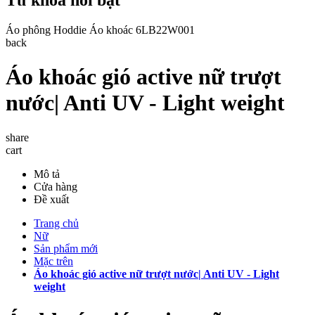
Áo phông
Hoddie
Áo khoác
6LB22W001
back
Áo khoác gió active nữ trượt
nước| Anti UV - Light weight
share
cart
Mô tả
Cửa hàng
Đề xuất
Trang chủ
Nữ
Sản phẩm mới
Mặc trên
Áo khoác gió active nữ trượt nước| Anti UV - Light
weight