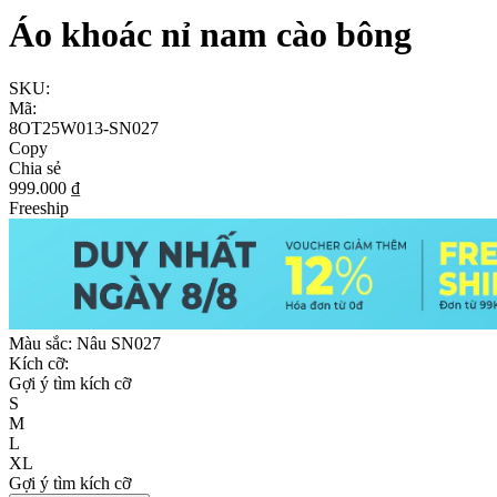
Áo khoác nỉ nam cào bông
SKU:
Mã:
8OT25W013-SN027
Copy
Chia sẻ
999.000 ₫
Freeship
Màu sắc:
Nâu SN027
Kích cỡ:
Gợi ý tìm kích cỡ
S
M
L
XL
Gợi ý tìm kích cỡ