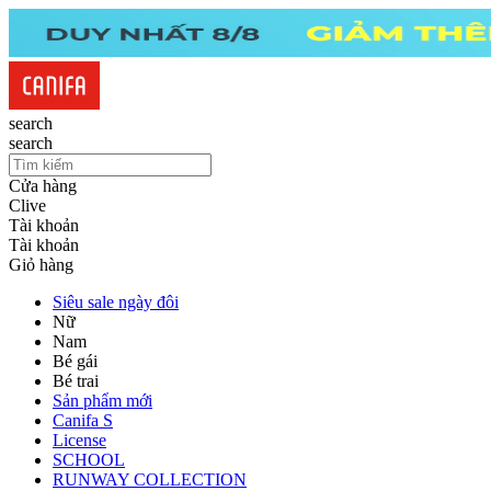
search
search
Cửa hàng
Clive
Tài khoản
Tài khoản
Giỏ hàng
Siêu sale ngày đôi
Nữ
Nam
Bé gái
Bé trai
Sản phẩm mới
Canifa S
License
SCHOOL
RUNWAY COLLECTION