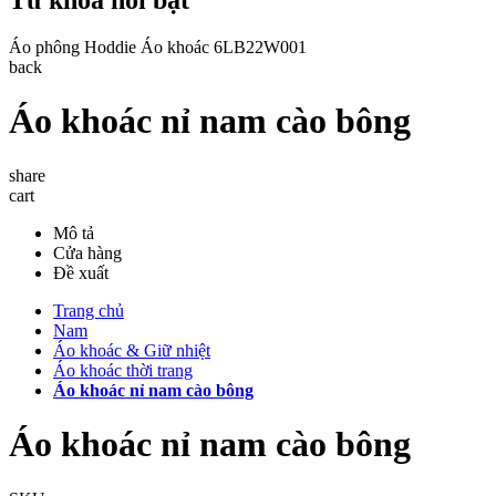
Áo phông
Hoddie
Áo khoác
6LB22W001
back
Áo khoác nỉ nam cào bông
share
cart
Mô tả
Cửa hàng
Đề xuất
Trang chủ
Nam
Áo khoác & Giữ nhiệt
Áo khoác thời trang
Áo khoác nỉ nam cào bông
Áo khoác nỉ nam cào bông