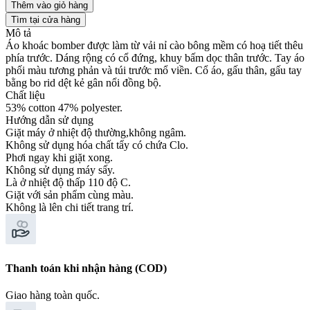
Thêm vào giỏ hàng
Tìm tại cửa hàng
Mô tả
Áo khoác bomber được làm từ vải nỉ cào bông mềm có hoạ tiết thêu
phía trước. Dáng rộng có cổ đứng, khuy bấm dọc thân trước. Tay áo
phối màu tương phản và túi trước mổ viền. Cổ áo, gấu thân, gấu tay
bằng bo rid dệt kẻ gân nổi đồng bộ.
Chất liệu
53% cotton 47% polyester.
Hướng dẫn sử dụng
Giặt máy ở nhiệt độ thường,không ngâm.
Không sử dụng hóa chất tẩy có chứa Clo.
Phơi ngay khi giặt xong.
Không sử dụng máy sấy.
Là ở nhiệt độ thấp 110 độ C.
Giặt với sản phẩm cùng màu.
Không là lên chi tiết trang trí.
Thanh toán khi nhận hàng (COD)
Giao hàng toàn quốc.