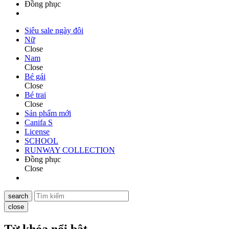
Đồng phục
Siêu sale ngày đôi
Nữ
Close
Nam
Close
Bé gái
Close
Bé trai
Close
Sản phẩm mới
Canifa S
License
SCHOOL
RUNWAY COLLECTION
Đồng phục
Close
search
close
Từ khóa nổi bật