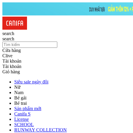
search
search
Cửa hàng
Clive
Tài khoản
Tài khoản
Giỏ hàng
Siêu sale ngày đôi
Nữ
Nam
Bé gái
Bé trai
Sản phẩm mới
Canifa S
License
SCHOOL
RUNWAY COLLECTION