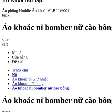
Áo phông
Hoddie
Áo khoác
6LB22W001
back
Áo khoác nỉ bomber nữ cào bôn
share
cart
Mô tả
Cửa hàng
Đề xuất
Trang chủ
Nữ
Áo khoác & Giữ nhiệt
Áo khoác thời trang
Áo khoác nỉ bomber nữ cào bông
Áo khoác nỉ bomber nữ cào bôn