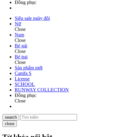
Đồng phục
Siêu sale ngày đôi
Nữ
Close
Nam
Close
Bé gái
Close
Bé trai
Close
Sản phẩm mới
Canifa S
License
SCHOOL
RUNWAY COLLECTION
Đồng phục
Close
search
close
Từ khóa nổi bật