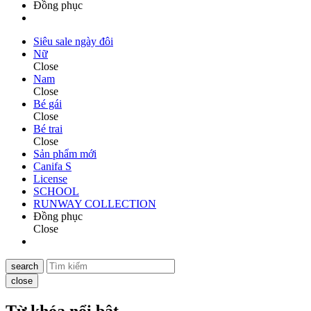
Đồng phục
Siêu sale ngày đôi
Nữ
Close
Nam
Close
Bé gái
Close
Bé trai
Close
Sản phẩm mới
Canifa S
License
SCHOOL
RUNWAY COLLECTION
Đồng phục
Close
search
close
Từ khóa nổi bật