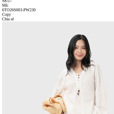
SKU:
Mã:
6TO26S003-PW230
Copy
Chia sẻ