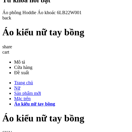
Áo phông
Hoddie
Áo khoác
6LB22W001
back
Áo kiểu nữ tay bồng
share
cart
Mô tả
Cửa hàng
Đề xuất
Trang chủ
Nữ
Sản phẩm mới
Mặc trên
Áo kiểu nữ tay bồng
Áo kiểu nữ tay bồng