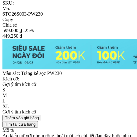
SKU:
Mã:
6TO26S003-PW230
Copy
Chia sẻ
599.000 ₫
-25%
449.250 ₫
Màu sắc:
Trắng kẻ sọc PW230
Kích cỡ:
Gợi ý tìm kích cỡ
S
M
L
XL
Gợi ý tìm kích cỡ
Thêm vào giỏ hàng
Tìm tại cửa hàng
Mô tả
Áo kiểu nữ với phom rộng thoải mái, có chi tiết đan dây buộc phía