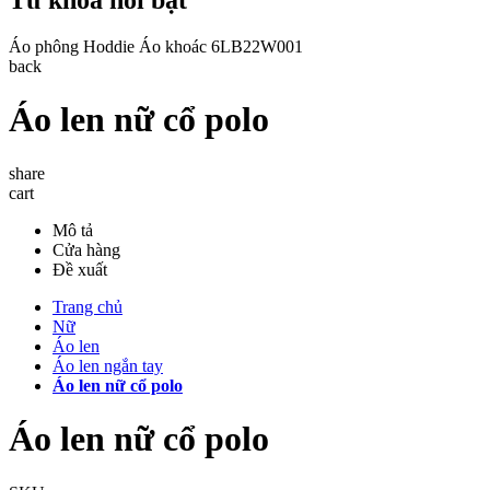
Áo phông
Hoddie
Áo khoác
6LB22W001
back
Áo len nữ cổ polo
share
cart
Mô tả
Cửa hàng
Đề xuất
Trang chủ
Nữ
Áo len
Áo len ngắn tay
Áo len nữ cổ polo
Áo len nữ cổ polo