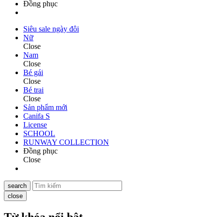
Đồng phục
Siêu sale ngày đôi
Nữ
Close
Nam
Close
Bé gái
Close
Bé trai
Close
Sản phẩm mới
Canifa S
License
SCHOOL
RUNWAY COLLECTION
Đồng phục
Close
search
close
Từ khóa nổi bật