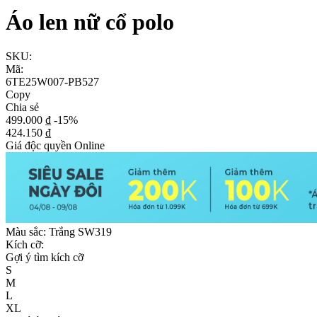
Áo len nữ cổ polo
SKU:
Mã:
6TE25W007-PB527
Copy
Chia sẻ
499.000 ₫
-15%
424.150 ₫
Giá độc quyền Online
Màu sắc:
Trắng SW319
Kích cỡ:
Gợi ý tìm kích cỡ
S
M
L
XL