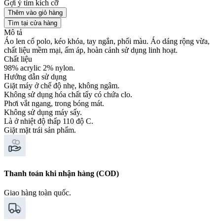
Gợi ý tìm kích cỡ
Thêm vào giỏ hàng
Tìm tại cửa hàng
Mô tả
Áo len cổ polo, kéo khóa, tay ngắn, phối màu. Áo dáng rộng vừa,
chất liệu mềm mại, ấm áp, hoàn cảnh sử dụng linh hoạt.
Chất liệu
98% acrylic 2% nylon.
Hướng dẫn sử dụng
Giặt máy ở chế độ nhẹ, không ngâm.
Không sử dụng hóa chất tẩy có chứa clo.
Phơi vắt ngang, trong bóng mát.
Không sử dụng máy sấy.
Là ở nhiệt độ thấp 110 độ C.
Giặt mặt trái sản phẩm.
Thanh toán khi nhận hàng (COD)
Giao hàng toàn quốc.