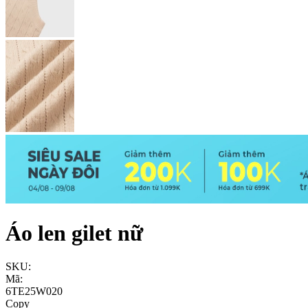
Áo len gilet nữ
SKU:
Mã:
6TE25W020
Copy