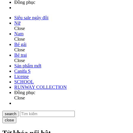
Đồng phục
Siêu sale ngày đôi
Nữ
Close
Nam
Close
Bé gái
Close
Bé trai
Close
Sản phẩm mới
Canifa S
License
SCHOOL
RUNWAY COLLECTION
Đồng phục
Close
search
close
Từ khóa nổi bật