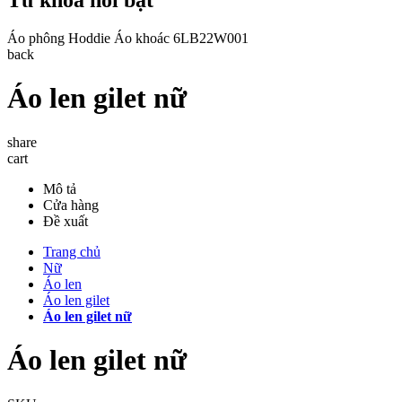
Áo phông
Hoddie
Áo khoác
6LB22W001
back
Áo len gilet nữ
share
cart
Mô tả
Cửa hàng
Đề xuất
Trang chủ
Nữ
Áo len
Áo len gilet
Áo len gilet nữ
Áo len gilet nữ