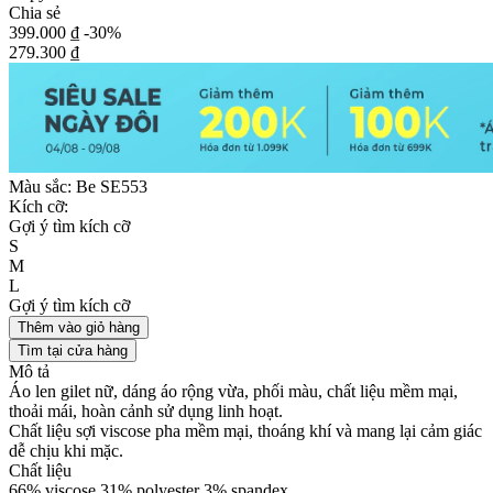
Chia sẻ
399.000 ₫
-30%
279.300 ₫
Màu sắc:
Be SE553
Kích cỡ:
Gợi ý tìm kích cỡ
S
M
L
Gợi ý tìm kích cỡ
Thêm vào giỏ hàng
Tìm tại cửa hàng
Mô tả
Áo len gilet nữ, dáng áo rộng vừa, phối màu, chất liệu mềm mại,
thoải mái, hoàn cảnh sử dụng linh hoạt.
Chất liệu sợi viscose pha mềm mại, thoáng khí và mang lại cảm giác
dễ chịu khi mặc.
Chất liệu
66% viscose 31% polyester 3% spandex.