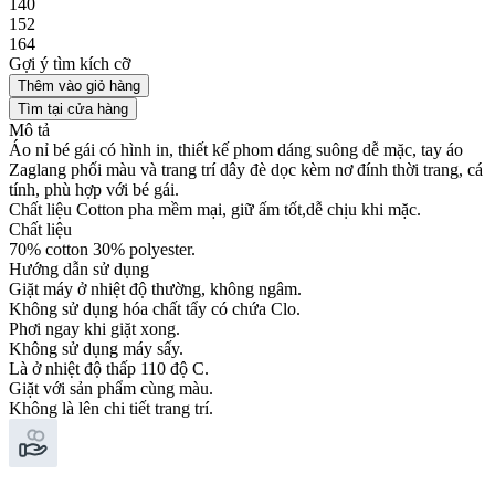
140
152
164
Gợi ý tìm kích cỡ
Thêm vào giỏ hàng
Tìm tại cửa hàng
Mô tả
Áo nỉ bé gái có hình in, thiết kế phom dáng suông dễ mặc, tay áo
Zaglang phối màu và trang trí dây đè dọc kèm nơ đính thời trang, cá
tính, phù hợp với bé gái.
Chất liệu Cotton pha mềm mại, giữ ấm tốt,dễ chịu khi mặc.
Chất liệu
70% cotton 30% polyester.
Hướng dẫn sử dụng
Giặt máy ở nhiệt độ thường, không ngâm.
Không sử dụng hóa chất tẩy có chứa Clo.
Phơi ngay khi giặt xong.
Không sử dụng máy sấy.
Là ở nhiệt độ thấp 110 độ C.
Giặt với sản phẩm cùng màu.
Không là lên chi tiết trang trí.