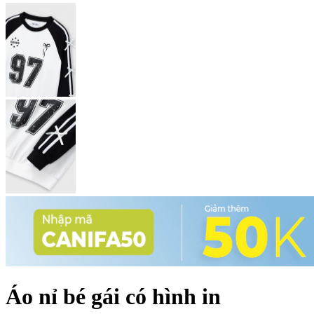
Áo nỉ bé gái có hình in