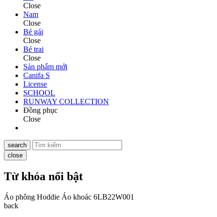
Close
Nam
Close
Bé gái
Close
Bé trai
Close
Sản phẩm mới
Canifa S
License
SCHOOL
RUNWAY COLLECTION
Đồng phục
Close
search
close
Từ khóa nổi bật
Áo phông
Hoddie
Áo khoác
6LB22W001
back