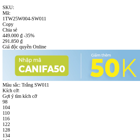
SKU:
Mã:
1TW25W004-SW011
Copy
Chia sẻ
449.000 ₫
-35%
291.850 ₫
Giá độc quyền Online
Màu sắc:
Trắng SW011
Kích cỡ:
Gợi ý tìm kích cỡ
98
104
110
116
122
128
134