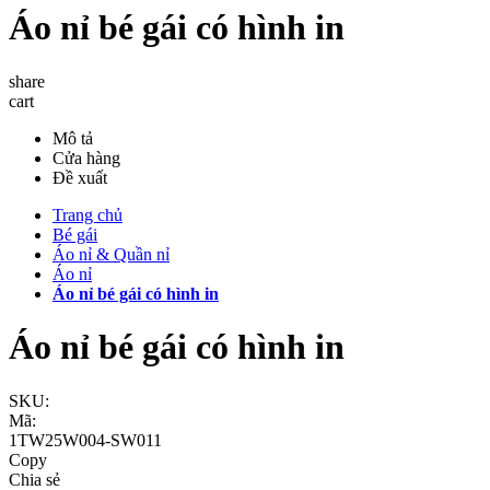
Áo nỉ bé gái có hình in
share
cart
Mô tả
Cửa hàng
Đề xuất
Trang chủ
Bé gái
Áo nỉ & Quần nỉ
Áo nỉ
Áo nỉ bé gái có hình in
Áo nỉ bé gái có hình in
SKU:
Mã:
1TW25W004-SW011
Copy
Chia sẻ