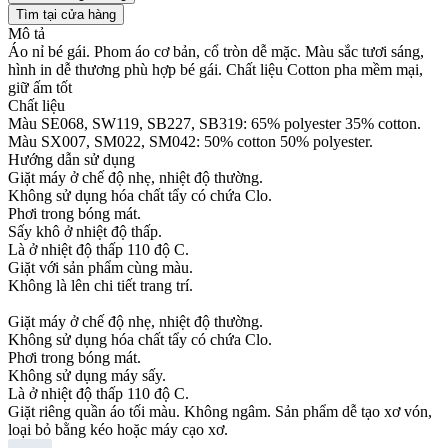
Tìm tại cửa hàng
Mô tả
Áo nỉ bé gái. Phom áo cơ bản, cổ tròn dễ mặc. Màu sắc tươi sáng,
hình in dễ thương phù hợp bé gái. Chất liệu Cotton pha mềm mại,
giữ ấm tốt
Chất liệu
Màu SE068, SW119, SB227, SB319: 65% polyester 35% cotton.
Màu SX007, SM022, SM042: 50% cotton 50% polyester.
Hướng dẫn sử dụng
Giặt máy ở chế độ nhẹ, nhiệt độ thường.
Không sử dụng hóa chất tẩy có chứa Clo.
Phơi trong bóng mát.
Sấy khô ở nhiệt độ thấp.
Là ở nhiệt độ thấp 110 độ C.
Giặt với sản phẩm cùng màu.
Không là lên chi tiết trang trí.
Giặt máy ở chế độ nhẹ, nhiệt độ thường.
Không sử dụng hóa chất tẩy có chứa Clo.
Phơi trong bóng mát.
Không sử dụng máy sấy.
Là ở nhiệt độ thấp 110 độ C.
Giặt riêng quần áo tối màu. Không ngâm. Sản phẩm dễ tạo xơ vón,
loại bỏ bằng kéo hoặc máy cạo xơ.