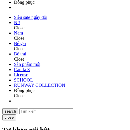
Đồng phục
Siêu sale ngày đôi
Nữ
Close
Nam
Close
Bé gái
Close
Bé trai
Close
Sản phẩm mới
Canifa S
License
SCHOOL
RUNWAY COLLECTION
Đồng phục
Close
search
close
Từ khóa nổi bật