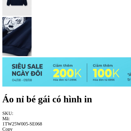
Áo nỉ bé gái có hình in
SKU:
Mã:
1TW25W005-SE068
Copy