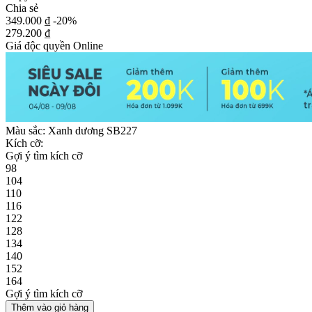
Chia sẻ
349.000 ₫
-20%
279.200 ₫
Giá độc quyền Online
Màu sắc:
Xanh dương SB227
Kích cỡ:
Gợi ý tìm kích cỡ
98
104
110
116
122
128
134
140
152
164
Gợi ý tìm kích cỡ
Thêm vào giỏ hàng