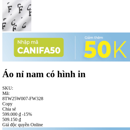
Áo nỉ nam có hình in
SKU:
Mã:
8TW25W007-FW328
Copy
Chia sẻ
599.000 ₫
-15%
509.150 ₫
Giá độc quyền Online