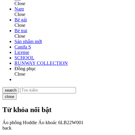
Close
Nam
Close
Bé gái
Close
Bé trai
Close
Sản phẩm mới
Canifa S
License
SCHOOL
RUNWAY COLLECTION
Đồng phục
Close
search
close
Từ khóa nổi bật
Áo phông
Hoddie
Áo khoác
6LB22W001
back