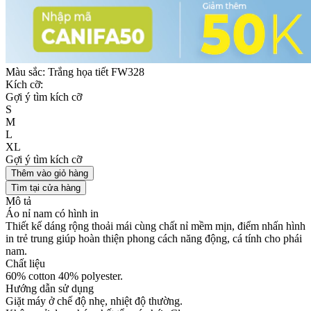
Màu sắc:
Trắng họa tiết FW328
Kích cỡ:
Gợi ý tìm kích cỡ
S
M
L
XL
Gợi ý tìm kích cỡ
Thêm vào giỏ hàng
Tìm tại cửa hàng
Mô tả
Áo nỉ nam có hình in
Thiết kế dáng rộng thoải mái cùng chất nỉ mềm mịn, điểm nhấn hình
in trẻ trung giúp hoàn thiện phong cách năng động, cá tính cho phái
nam.
Chất liệu
60% cotton 40% polyester.
Hướng dẫn sử dụng
Giặt máy ở chế độ nhẹ, nhiệt độ thường.