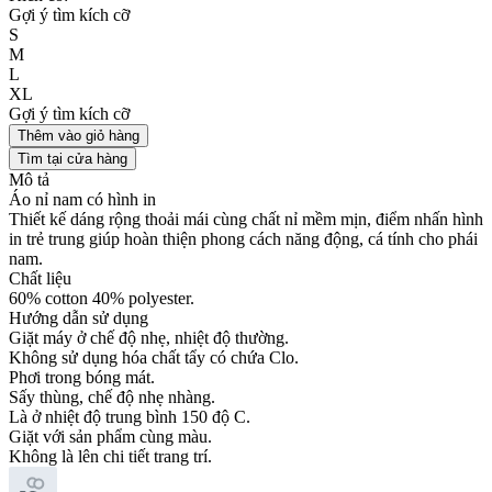
Gợi ý tìm kích cỡ
S
M
L
XL
Gợi ý tìm kích cỡ
Thêm vào giỏ hàng
Tìm tại cửa hàng
Mô tả
Áo nỉ nam có hình in
Thiết kế dáng rộng thoải mái cùng chất nỉ mềm mịn, điểm nhấn hình
in trẻ trung giúp hoàn thiện phong cách năng động, cá tính cho phái
nam.
Chất liệu
60% cotton 40% polyester.
Hướng dẫn sử dụng
Giặt máy ở chế độ nhẹ, nhiệt độ thường.
Không sử dụng hóa chất tẩy có chứa Clo.
Phơi trong bóng mát.
Sấy thùng, chế độ nhẹ nhàng.
Là ở nhiệt độ trung bình 150 độ C.
Giặt với sản phẩm cùng màu.
Không là lên chi tiết trang trí.