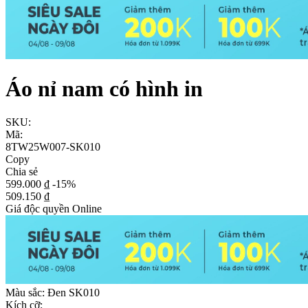
Áo nỉ nam có hình in
SKU:
Mã:
8TW25W007-SK010
Copy
Chia sẻ
599.000 ₫
-15%
509.150 ₫
Giá độc quyền Online
Màu sắc:
Đen SK010
Kích cỡ: