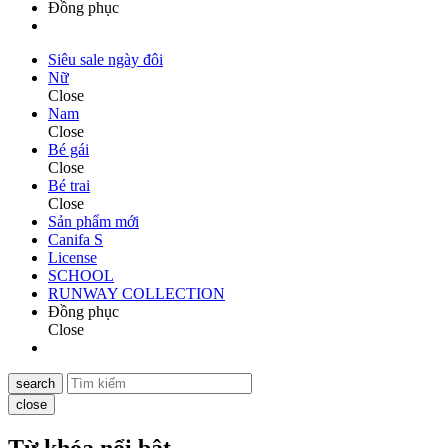
Đồng phục
Siêu sale ngày đôi
Nữ
Close
Nam
Close
Bé gái
Close
Bé trai
Close
Sản phẩm mới
Canifa S
License
SCHOOL
RUNWAY COLLECTION
Đồng phục
Close
search
close
Từ khóa nổi bật