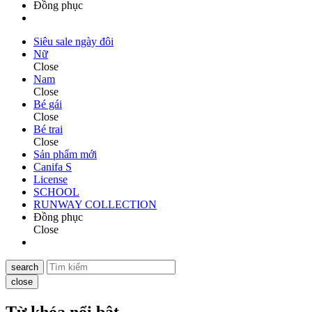
Đồng phục
Siêu sale ngày đôi
Nữ
Close
Nam
Close
Bé gái
Close
Bé trai
Close
Sản phẩm mới
Canifa S
License
SCHOOL
RUNWAY COLLECTION
Đồng phục
Close
search
close
Từ khóa nổi bật