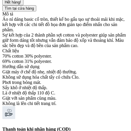
Hết hàng!
Tìm tại cửa hàng
Mô tả
Áo nỉ dáng basic cổ tròn, thiết kế bo gấu tạo sự thoải mái khi mặc,
kết hợp với các chi tiết đồ họa đơn giản tạo điểm nhấn cho sản
phẩm.
Sự kết hợp của 2 thành phần sợi cotton và polyester giúp sản phẩm
giữ form dáng tốt nhưng vẫn đảm bảo độ xốp và thoáng khí. Màu
sắc bền đẹp và độ bền của sản phẩm cao.
Chất liệu
70% cotton 30% polyester.
69% cotton 31% polyester.
Hướng dẫn sử dụng
Giặt máy ở chế độ nhẹ, nhiệt độ thường.
Không sử dụng hóa chất tẩy có chứa Clo.
Phơi trong bóng mát.
Sấy khô ở nhiệt độ thấp.
Là ở nhiệt độ thấp 110 độ C.
Giặt với sản phẩm cùng màu.
Không là lên chi tiết trang trí.
Thanh toán khi nhận hàng (COD)