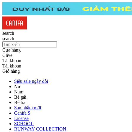
search
search
Cửa hàng
Clive
Tài khoản
Tài khoản
Giỏ hàng
Siêu sale ngày đôi
Nữ
Nam
Bé gái
Bé trai
Sản phẩm mới
Canifa S
License
SCHOOL
RUNWAY COLLECTION