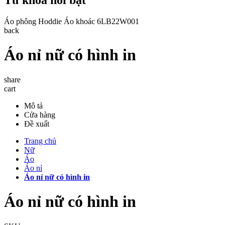
Áo phông
Hoddie
Áo khoác
6LB22W001
back
Áo nỉ nữ có hình in
share
cart
Mô tả
Cửa hàng
Đề xuất
Trang chủ
Nữ
Áo
Áo nỉ
Áo nỉ nữ có hình in
Áo nỉ nữ có hình in