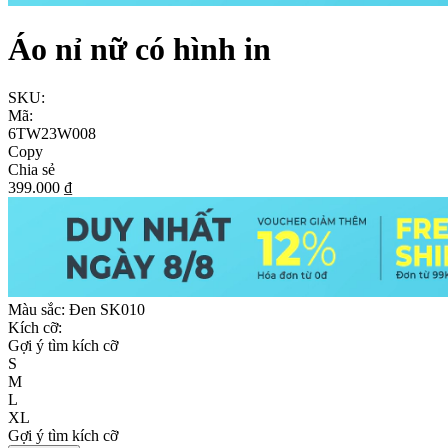
Áo nỉ nữ có hình in
SKU:
Mã:
6TW23W008
Copy
Chia sẻ
399.000 ₫
Màu sắc:
Đen SK010
Kích cỡ:
Gợi ý tìm kích cỡ
S
M
L
XL
Gợi ý tìm kích cỡ