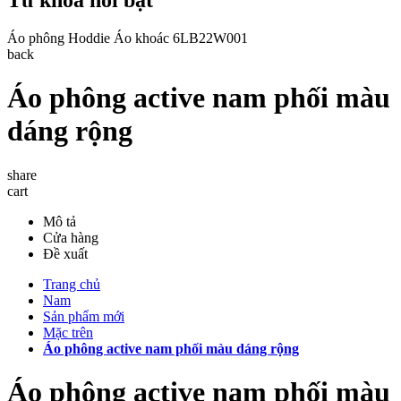
Áo phông
Hoddie
Áo khoác
6LB22W001
back
Áo phông active nam phối màu
dáng rộng
share
cart
Mô tả
Cửa hàng
Đề xuất
Trang chủ
Nam
Sản phẩm mới
Mặc trên
Áo phông active nam phối màu dáng rộng
Áo phông active nam phối màu