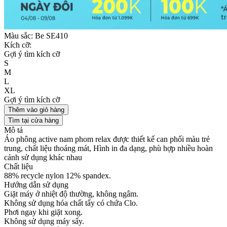
Màu sắc:
Be SE410
Kích cỡ:
Gợi ý tìm kích cỡ
S
M
L
XL
Gợi ý tìm kích cỡ
Thêm vào giỏ hàng
Tìm tại cửa hàng
Mô tả
Áo phông active nam phom relax được thiết kế can phối màu trẻ
trung, chất liệu thoáng mát, Hình in đa dạng, phù hợp nhiều hoàn
cảnh sử dụng khác nhau
Chất liệu
88% recycle nylon 12% spandex.
Hướng dẫn sử dụng
Giặt máy ở nhiệt độ thường, không ngâm.
Không sử dụng hóa chất tẩy có chứa Clo.
Phơi ngay khi giặt xong.
Không sử dụng máy sấy.