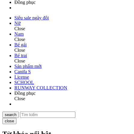
Đồng phục
Siêu sale ngày đôi
Nữ
Close
Nam
Close
Bé gái
Close
Bé trai
Close
Sản phẩm mới
Canifa S
License
SCHOOL
RUNWAY COLLECTION
Đồng phục
Close
search
close
Từ khóa nổi bật