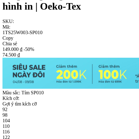
hình in | Oeko-Tex
SKU:
Mã:
1TS25W003-SP010
Copy
Chia sẻ
149.000 ₫
-50%
74.500 ₫
Màu sắc:
Tím SP010
Kích cỡ:
Gợi ý tìm kích cỡ
92
98
104
110
116
122