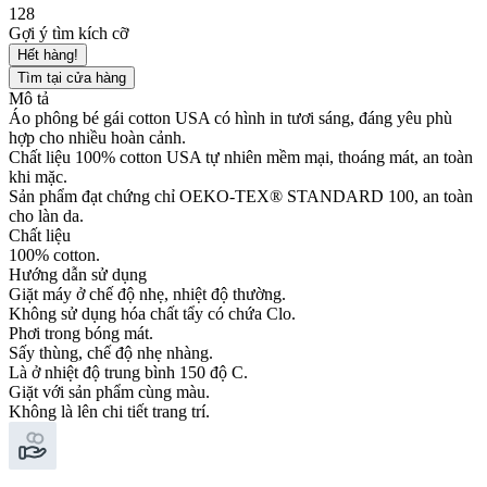
128
Gợi ý tìm kích cỡ
Hết hàng!
Tìm tại cửa hàng
Mô tả
Áo phông bé gái cotton USA có hình in tươi sáng, đáng yêu phù
hợp cho nhiều hoàn cảnh.
Chất liệu 100% cotton USA tự nhiên mềm mại, thoáng mát, an toàn
khi mặc.
Sản phẩm đạt chứng chỉ OEKO-TEX® STANDARD 100, an toàn
cho làn da.
Chất liệu
100% cotton.
Hướng dẫn sử dụng
Giặt máy ở chế độ nhẹ, nhiệt độ thường.
Không sử dụng hóa chất tẩy có chứa Clo.
Phơi trong bóng mát.
Sấy thùng, chế độ nhẹ nhàng.
Là ở nhiệt độ trung bình 150 độ C.
Giặt với sản phẩm cùng màu.
Không là lên chi tiết trang trí.