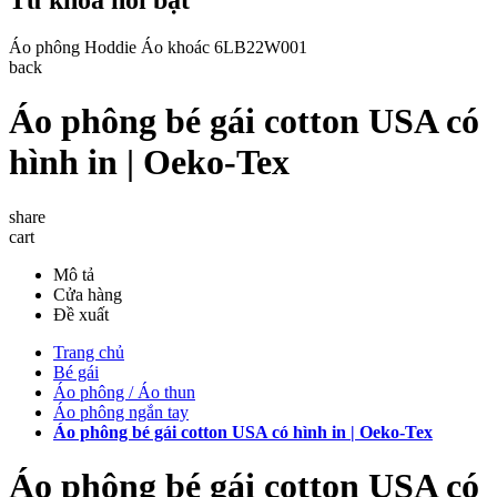
Áo phông
Hoddie
Áo khoác
6LB22W001
back
Áo phông bé gái cotton USA có
hình in | Oeko-Tex
share
cart
Mô tả
Cửa hàng
Đề xuất
Trang chủ
Bé gái
Áo phông / Áo thun
Áo phông ngắn tay
Áo phông bé gái cotton USA có hình in | Oeko-Tex
Áo phông bé gái cotton USA có