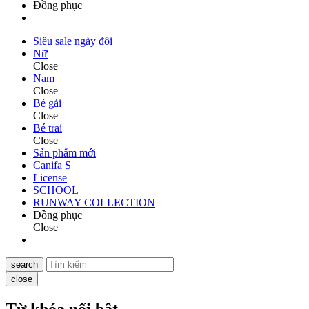
Đồng phục
Siêu sale ngày đôi
Nữ
Close
Nam
Close
Bé gái
Close
Bé trai
Close
Sản phẩm mới
Canifa S
License
SCHOOL
RUNWAY COLLECTION
Đồng phục
Close
search
close
Từ khóa nổi bật