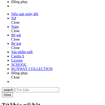
Đồng phục
Siêu sale ngày đôi
Nữ
Close
Nam
Close
Bé gái
Close
Bé trai
Close
Sản phẩm mới
Canifa S
License
SCHOOL
RUNWAY COLLECTION
Đồng phục
Close
search
close
Từ khóa nổi bật