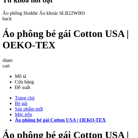
Áo phông
Hoddie
Áo khoác
6LB22W001
back
Áo phông bé gái Cotton USA |
OEKO-TEX
share
cart
Mô tả
Cửa hàng
Đề xuất
Trang chủ
Bé gái
Sản phẩm mới
Mặc trên
Áo phông bé gái Cotton USA | OEKO-TEX
Áo phông bé gái Cotton USA |