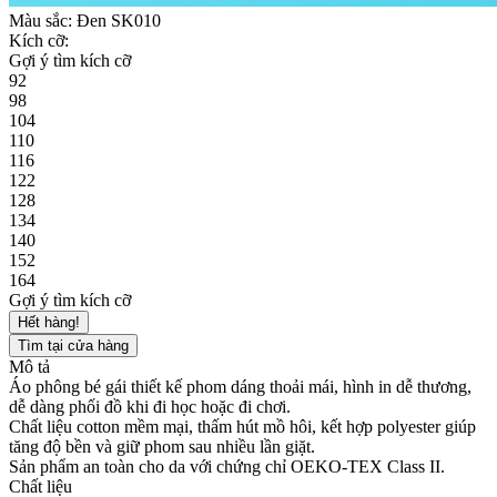
Màu sắc:
Đen SK010
Kích cỡ:
Gợi ý tìm kích cỡ
92
98
104
110
116
122
128
134
140
152
164
Gợi ý tìm kích cỡ
Hết hàng!
Tìm tại cửa hàng
Mô tả
Áo phông bé gái thiết kế phom dáng thoải mái, hình in dễ thương,
dễ dàng phối đồ khi đi học hoặc đi chơi.
Chất liệu cotton mềm mại, thấm hút mồ hôi, kết hợp polyester giúp
tăng độ bền và giữ phom sau nhiều lần giặt.
Sản phẩm an toàn cho da với chứng chỉ OEKO-TEX Class II.
Chất liệu