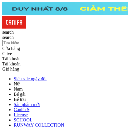
search
search
Cửa hàng
Clive
Tài khoản
Tài khoản
Giỏ hàng
Siêu sale ngày đôi
Nữ
Nam
Bé gái
Bé trai
Sản phẩm mới
Canifa S
License
SCHOOL
RUNWAY COLLECTION