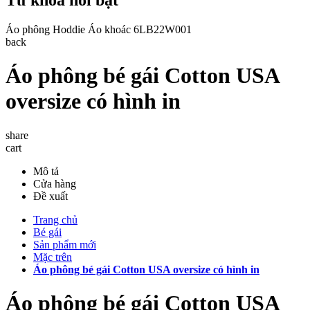
Áo phông
Hoddie
Áo khoác
6LB22W001
back
Áo phông bé gái Cotton USA
oversize có hình in
share
cart
Mô tả
Cửa hàng
Đề xuất
Trang chủ
Bé gái
Sản phẩm mới
Mặc trên
Áo phông bé gái Cotton USA oversize có hình in
Áo phông bé gái Cotton USA