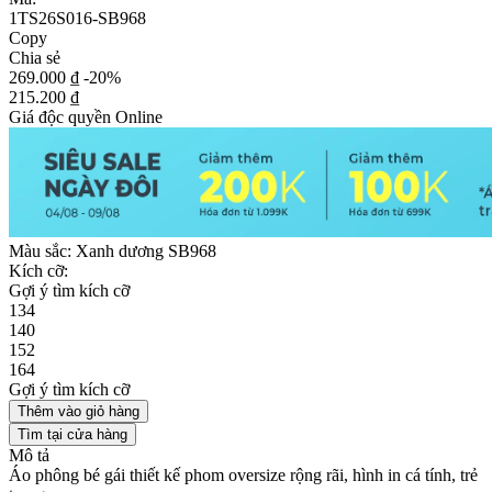
1TS26S016-SB968
Copy
Chia sẻ
269.000 ₫
-20%
215.200 ₫
Giá độc quyền Online
Màu sắc:
Xanh dương SB968
Kích cỡ:
Gợi ý tìm kích cỡ
134
140
152
164
Gợi ý tìm kích cỡ
Thêm vào giỏ hàng
Tìm tại cửa hàng
Mô tả
Áo phông bé gái thiết kế phom oversize rộng rãi, hình in cá tính, trẻ