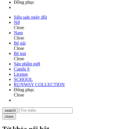
Đồng phục
Siêu sale ngày đôi
Nữ
Close
Nam
Close
Bé gái
Close
Bé trai
Close
Sản phẩm mới
Canifa S
License
SCHOOL
RUNWAY COLLECTION
Đồng phục
Close
search
close
Từ khóa nổi bật