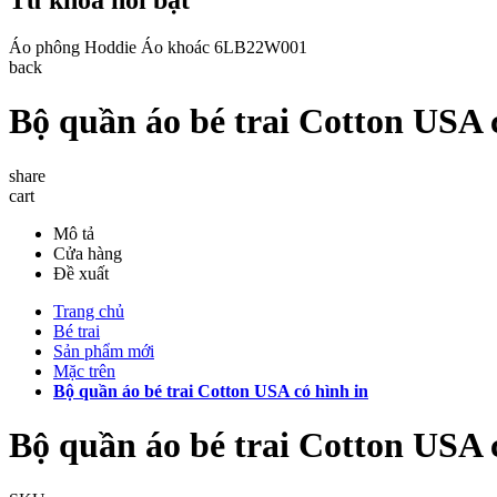
Áo phông
Hoddie
Áo khoác
6LB22W001
back
Bộ quần áo bé trai Cotton USA 
share
cart
Mô tả
Cửa hàng
Đề xuất
Trang chủ
Bé trai
Sản phẩm mới
Mặc trên
Bộ quần áo bé trai Cotton USA có hình in
Bộ quần áo bé trai Cotton USA 