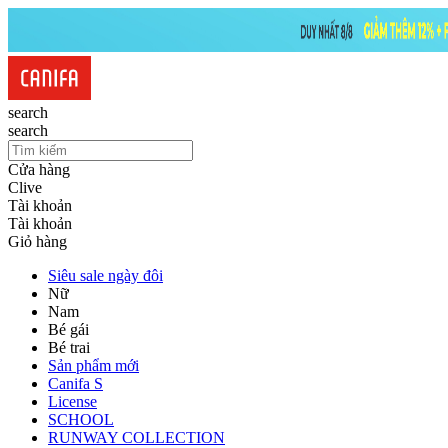
search
search
Cửa hàng
Clive
Tài khoản
Tài khoản
Giỏ hàng
Siêu sale ngày đôi
Nữ
Nam
Bé gái
Bé trai
Sản phẩm mới
Canifa S
License
SCHOOL
RUNWAY COLLECTION