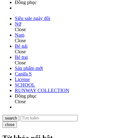
Đồng phục
Siêu sale ngày đôi
Nữ
Close
Nam
Close
Bé gái
Close
Bé trai
Close
Sản phẩm mới
Canifa S
License
SCHOOL
RUNWAY COLLECTION
Đồng phục
Close
search
close
Từ khóa nổi bật