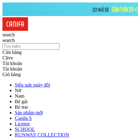
search
search
Cửa hàng
Clive
Tài khoản
Tài khoản
Giỏ hàng
Siêu sale ngày đôi
Nữ
Nam
Bé gái
Bé trai
Sản phẩm mới
Canifa S
License
SCHOOL
RUNWAY COLLECTION