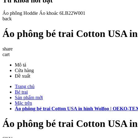
Áo phông
Hoddie
Áo khoác
6LB22W001
back
Áo phông bé trai Cotton USA 
share
cart
Mô tả
Cửa hàng
Đề xuất
Trang chủ
Bé trai
Sản phẩm mới
Mặc trên
Áo phông bé trai Cotton USA in hình Wolfoo | OEKO-TE
Áo phông bé trai Cotton USA 