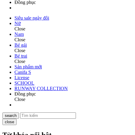
Đồng phục
Siêu sale ngày đôi
Nữ
Close
Nam
Close
Bé gái
Close
Bé trai
Close
Sản phẩm mới
Canifa S
License
SCHOOL
RUNWAY COLLECTION
Đồng phục
Close
search
close
Từ khóa nổi bật