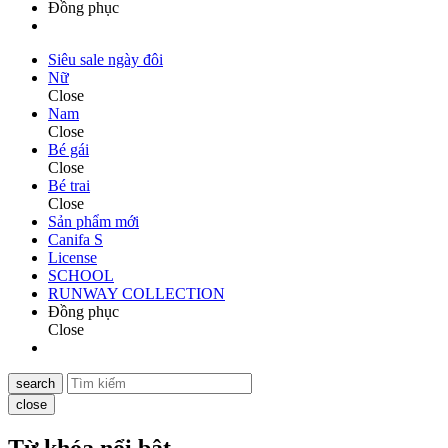
Đồng phục
Siêu sale ngày đôi
Nữ
Close
Nam
Close
Bé gái
Close
Bé trai
Close
Sản phẩm mới
Canifa S
License
SCHOOL
RUNWAY COLLECTION
Đồng phục
Close
search
close
Từ khóa nổi bật