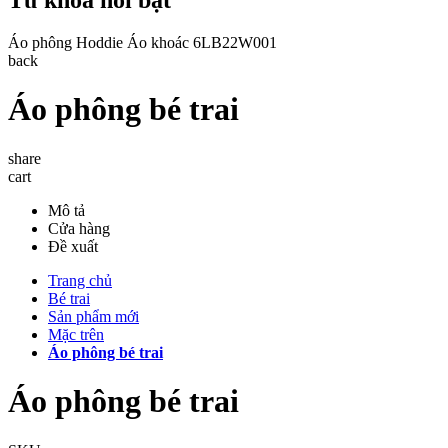
Áo phông
Hoddie
Áo khoác
6LB22W001
back
Áo phông bé trai
share
cart
Mô tả
Cửa hàng
Đề xuất
Trang chủ
Bé trai
Sản phẩm mới
Mặc trên
Áo phông bé trai
Áo phông bé trai