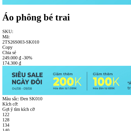
Áo phông bé trai
SKU:
Mã:
2TS26S003-SK010
Copy
Chia sẻ
249.000 ₫
-30%
174.300 ₫
Màu sắc:
Đen SK010
Kích cỡ:
Gợi ý tìm kích cỡ
122
128
134
140