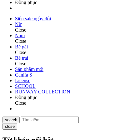
Đồng phục
Siêu sale ngày đôi
Nữ
Close
Nam
Close
Bé gái
Close
Bé trai
Close
Sản phẩm mới
Canifa S
License
SCHOOL
RUNWAY COLLECTION
Đồng phục
Close
search
close
Từ khóa nổi bật