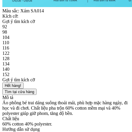
Màu sắc:
Xám SA014
Kích cỡ:
Gợi ý tìm kích cỡ
92
98
104
110
116
122
128
134
140
152
Gợi ý tìm kích cỡ
Hết hàng!
Tìm tại cửa hàng
Mô tả
Áo phông bé trai dáng suông thoải mái, phù hợp mặc hàng ngày, đi
học và đi chơi. Chất liệu pha trộn 60% cotton mềm mại và 40%
polyester giúp giữ phom, tăng độ bền.
Chất liệu
60% cotton 40% polyester.
Hướng dẫn sử dụng