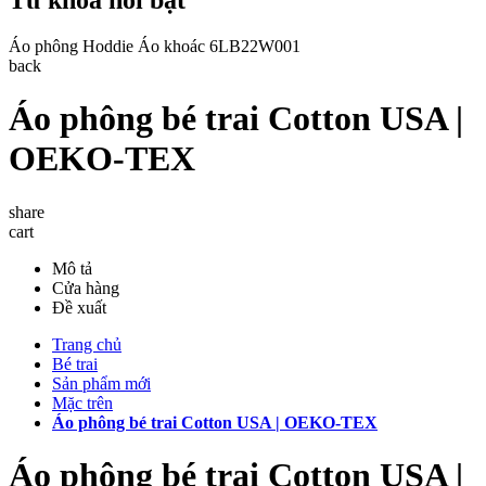
Áo phông
Hoddie
Áo khoác
6LB22W001
back
Áo phông bé trai Cotton USA |
OEKO-TEX
share
cart
Mô tả
Cửa hàng
Đề xuất
Trang chủ
Bé trai
Sản phẩm mới
Mặc trên
Áo phông bé trai Cotton USA | OEKO-TEX
Áo phông bé trai Cotton USA |