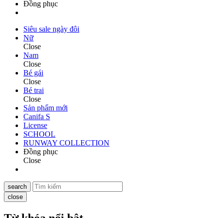
Đồng phục
Siêu sale ngày đôi
Nữ
Close
Nam
Close
Bé gái
Close
Bé trai
Close
Sản phẩm mới
Canifa S
License
SCHOOL
RUNWAY COLLECTION
Đồng phục
Close
search
close
Từ khóa nổi bật