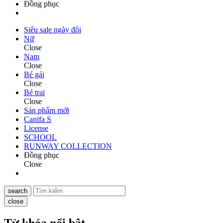
Đồng phục
Siêu sale ngày đôi
Nữ
Close
Nam
Close
Bé gái
Close
Bé trai
Close
Sản phẩm mới
Canifa S
License
SCHOOL
RUNWAY COLLECTION
Đồng phục
Close
search
close
Từ khóa nổi bật