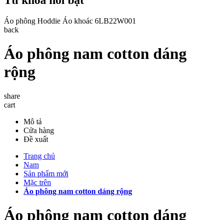
Áo phông
Hoddie
Áo khoác
6LB22W001
back
Áo phông nam cotton dáng
rộng
share
cart
Mô tả
Cửa hàng
Đề xuất
Trang chủ
Nam
Sản phẩm mới
Mặc trên
Áo phông nam cotton dáng rộng
Áo phông nam cotton dáng