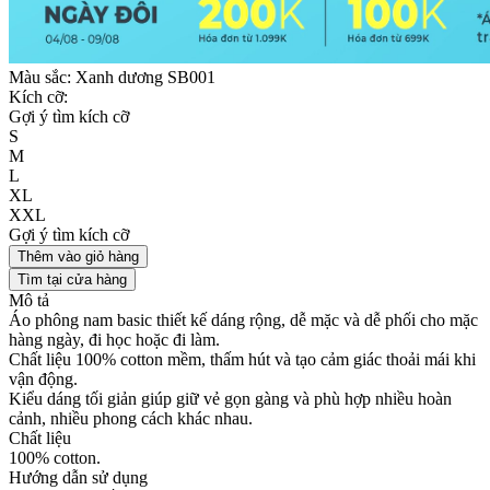
Màu sắc:
Xanh dương SB001
Kích cỡ:
Gợi ý tìm kích cỡ
S
M
L
XL
XXL
Gợi ý tìm kích cỡ
Thêm vào giỏ hàng
Tìm tại cửa hàng
Mô tả
Áo phông nam basic thiết kế dáng rộng, dễ mặc và dễ phối cho mặc
hàng ngày, đi học hoặc đi làm.
Chất liệu 100% cotton mềm, thấm hút và tạo cảm giác thoải mái khi
vận động.
Kiểu dáng tối giản giúp giữ vẻ gọn gàng và phù hợp nhiều hoàn
cảnh, nhiều phong cách khác nhau.
Chất liệu
100% cotton.
Hướng dẫn sử dụng