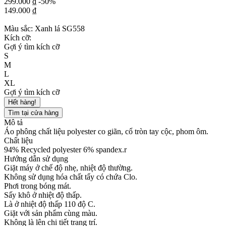
299.000 ₫
-50%
149.000 ₫
Màu sắc:
Xanh lá SG558
Kích cỡ:
Gợi ý tìm kích cỡ
S
M
L
XL
Gợi ý tìm kích cỡ
Hết hàng!
Tìm tại cửa hàng
Mô tả
Áo phông chất liệu polyester co giãn, cổ tròn tay cộc, phom ôm.
Chất liệu
94% Recycled polyester 6% spandex.r
Hướng dẫn sử dụng
Giặt máy ở chế độ nhẹ, nhiệt độ thường.
Không sử dụng hóa chất tẩy có chứa Clo.
Phơi trong bóng mát.
Sấy khô ở nhiệt độ thấp.
Là ở nhiệt độ thấp 110 độ C.
Giặt với sản phẩm cùng màu.
Không là lên chi tiết trang trí.