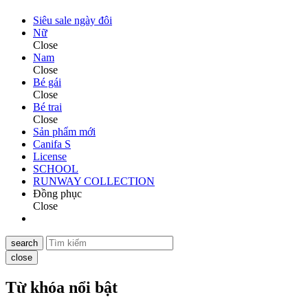
Siêu sale ngày đôi
Nữ
Close
Nam
Close
Bé gái
Close
Bé trai
Close
Sản phẩm mới
Canifa S
License
SCHOOL
RUNWAY COLLECTION
Đồng phục
Close
search
close
Từ khóa nổi bật