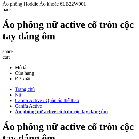
Áo phông
Hoddie
Áo khoác
6LB22W001
back
Áo phông nữ active cổ tròn cộc
tay dáng ôm
share
cart
Mô tả
Cửa hàng
Đề xuất
Trang chủ
Nữ
Canifa Active / Quần áo thể thao
Canifa Active
Áo phông nữ active cổ tròn cộc tay dáng ôm
Áo phông nữ active cổ tròn cộc
tay dáng ôm