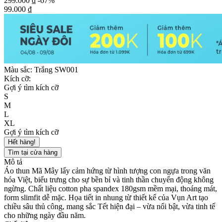
299.000 ₫
-67%
99.000 ₫
Màu sắc:
Trắng SW001
Kích cỡ:
Gợi ý tìm kích cỡ
S
M
L
XL
Gợi ý tìm kích cỡ
Hết hàng!
Tìm tại cửa hàng
Mô tả
Áo thun Mã Mây lấy cảm hứng từ hình tượng con ngựa trong văn
hóa Việt, biểu trưng cho sự bền bỉ và tinh thần chuyển động không
ngừng. Chất liệu cotton pha spandex 180gsm mềm mại, thoáng mát,
form slimfit dễ mặc. Họa tiết in nhung từ thiết kế của Vụn Art tạo
chiều sâu thủ công, mang sắc Tết hiện đại – vừa nổi bật, vừa tinh tế
cho những ngày đầu năm.