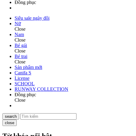
Đồng phục
Siêu sale ngày đôi
Nữ
Close
Nam
Close
Bé gái
Close
Bé trai
Close
Sản phẩm mới
Canifa S
License
SCHOOL
RUNWAY COLLECTION
Đồng phục
Close
search
close
Từ khóa nổi bật