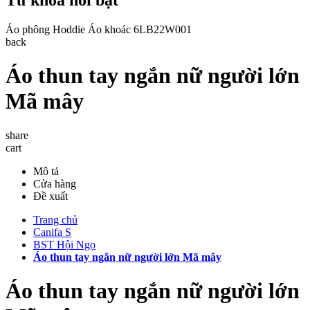
Áo phông
Hoddie
Áo khoác
6LB22W001
back
Áo thun tay ngắn nữ người lớn
Mã mây
share
cart
Mô tả
Cửa hàng
Đề xuất
Trang chủ
Canifa S
BST Hội Ngọ
Áo thun tay ngắn nữ người lớn Mã mây
Áo thun tay ngắn nữ người lớn