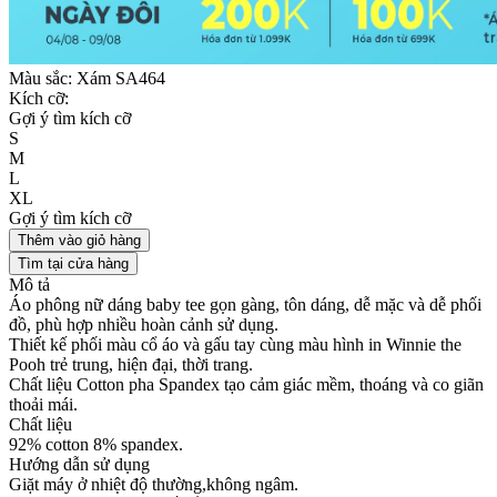
Màu sắc:
Xám SA464
Kích cỡ:
Gợi ý tìm kích cỡ
S
M
L
XL
Gợi ý tìm kích cỡ
Thêm vào giỏ hàng
Tìm tại cửa hàng
Mô tả
Áo phông nữ dáng baby tee gọn gàng, tôn dáng, dễ mặc và dễ phối
đồ, phù hợp nhiều hoàn cảnh sử dụng.
Thiết kế phối màu cổ áo và gấu tay cùng màu hình in Winnie the
Pooh trẻ trung, hiện đại, thời trang.
Chất liệu Cotton pha Spandex tạo cảm giác mềm, thoáng và co giãn
thoải mái.
Chất liệu
92% cotton 8% spandex.
Hướng dẫn sử dụng
Giặt máy ở nhiệt độ thường,không ngâm.