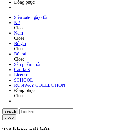
Đồng phục
Siêu sale ngày đôi
Nữ
Close
Nam
Close
Bé gái
Close
Bé trai
Close
Sản phẩm mới
Canifa S
License
SCHOOL
RUNWAY COLLECTION
Đồng phục
Close
search
close
Từ khóa nổi bật