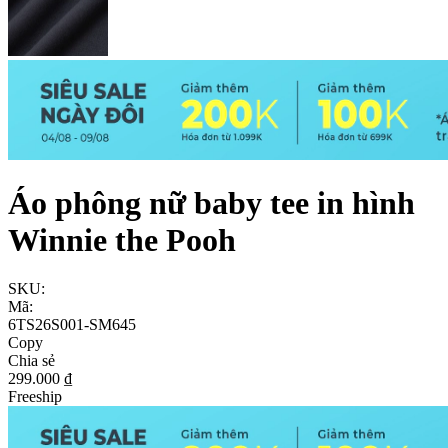
Áo phông nữ baby tee in hình
Winnie the Pooh
SKU:
Mã:
6TS26S001-SM645
Copy
Chia sẻ
299.000 ₫
Freeship