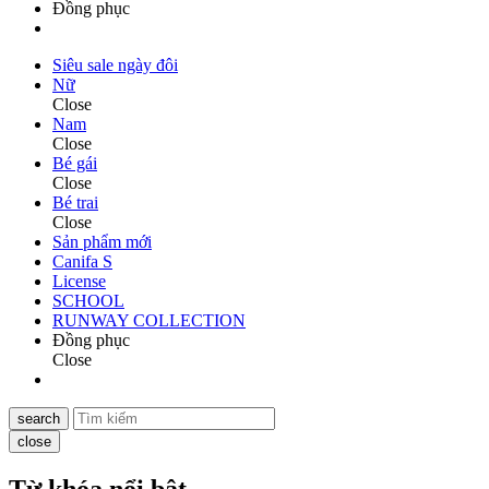
Đồng phục
Siêu sale ngày đôi
Nữ
Close
Nam
Close
Bé gái
Close
Bé trai
Close
Sản phẩm mới
Canifa S
License
SCHOOL
RUNWAY COLLECTION
Đồng phục
Close
search
close
Từ khóa nổi bật