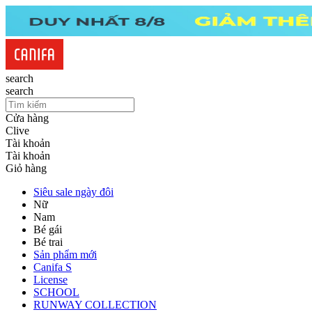
search
search
Cửa hàng
Clive
Tài khoản
Tài khoản
Giỏ hàng
Siêu sale ngày đôi
Nữ
Nam
Bé gái
Bé trai
Sản phẩm mới
Canifa S
License
SCHOOL
RUNWAY COLLECTION