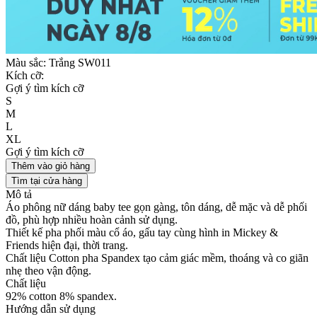
Màu sắc:
Trắng SW011
Kích cỡ:
Gợi ý tìm kích cỡ
S
M
L
XL
Gợi ý tìm kích cỡ
Thêm vào giỏ hàng
Tìm tại cửa hàng
Mô tả
Áo phông nữ dáng baby tee gọn gàng, tôn dáng, dễ mặc và dễ phối
đồ, phù hợp nhiều hoàn cảnh sử dụng.
Thiết kế pha phối màu cổ áo, gấu tay cùng hình in Mickey &
Friends hiện đại, thời trang.
Chất liệu Cotton pha Spandex tạo cảm giác mềm, thoáng và co giãn
nhẹ theo vận động.
Chất liệu
92% cotton 8% spandex.
Hướng dẫn sử dụng