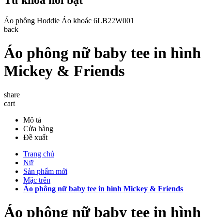
Áo phông
Hoddie
Áo khoác
6LB22W001
back
Áo phông nữ baby tee in hình
Mickey & Friends
share
cart
Mô tả
Cửa hàng
Đề xuất
Trang chủ
Nữ
Sản phẩm mới
Mặc trên
Áo phông nữ baby tee in hình Mickey & Friends
Áo phông nữ baby tee in hình