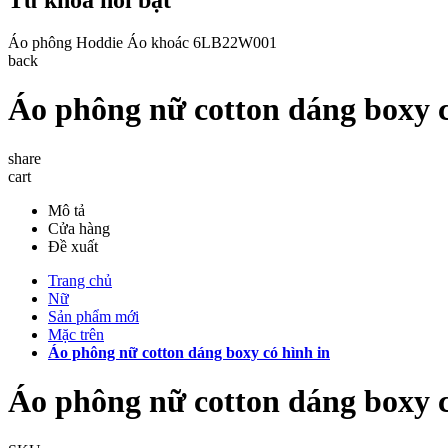
Áo phông
Hoddie
Áo khoác
6LB22W001
back
Áo phông nữ cotton dáng boxy c
share
cart
Mô tả
Cửa hàng
Đề xuất
Trang chủ
Nữ
Sản phẩm mới
Mặc trên
Áo phông nữ cotton dáng boxy có hình in
Áo phông nữ cotton dáng boxy c