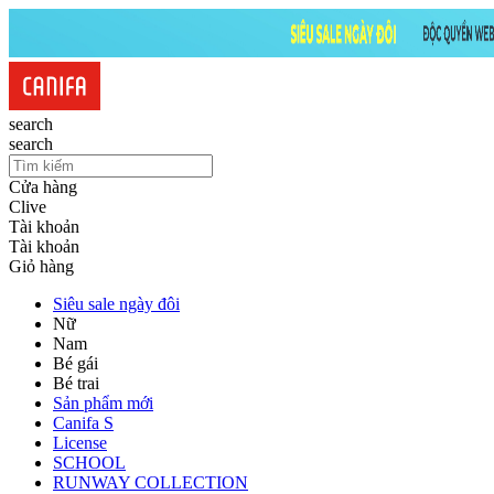
search
search
Cửa hàng
Clive
Tài khoản
Tài khoản
Giỏ hàng
Siêu sale ngày đôi
Nữ
Nam
Bé gái
Bé trai
Sản phẩm mới
Canifa S
License
SCHOOL
RUNWAY COLLECTION