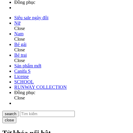
Đồng phục
Siêu sale ngày đôi
Nữ
Close
Nam
Close
Bé gái
Close
Bé trai
Close
Sản phẩm mới
Canifa S
License
SCHOOL
RUNWAY COLLECTION
Đồng phục
Close
search
close
Từ khóa nổi bật