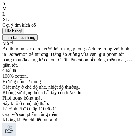
S
M
L
XL
Gợi ý tìm kích cỡ
Hết hàng!
Tìm tại cửa hàng
Mô tả
Áo thun unisex cho người lớn mang phong cách trẻ trung với hình
in Doraemon dễ thương. Dáng áo suông vừa vặn, giữ phom tốt,
bảng màu đa dạng lựa chọn. Chất liệu cotton bền đẹp, mềm mại, co
giãn tốt.
Chất liệu
100% cotton.
Hướng dẫn sử dụng
Giặt máy ở chế độ nhẹ, nhiệt độ thường.
Không sử dụng hóa chất tẩy có chứa Clo.
Phơi trong bóng mát.
Sấy khô ở nhiệt độ thấp.
Là ở nhiệt độ thấp 110 độ C.
Giặt với sản phẩm cùng màu.
Không là lên chi tiết trang trí.