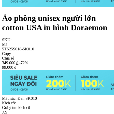
Áo phông unisex người lớn
cotton USA in hình Doraemon
SKU:
Mã:
5TS25S018-SK010
Copy
Chia sẻ
349.000 ₫
-72%
99.000 ₫
Màu sắc:
Đen SK010
Kích cỡ:
Gợi ý tìm kích cỡ
XS