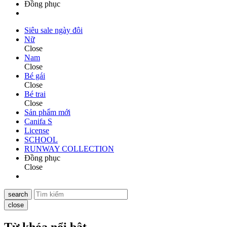
Đồng phục
Siêu sale ngày đôi
Nữ
Close
Nam
Close
Bé gái
Close
Bé trai
Close
Sản phẩm mới
Canifa S
License
SCHOOL
RUNWAY COLLECTION
Đồng phục
Close
search
close
Từ khóa nổi bật