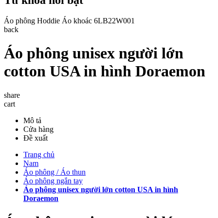
Áo phông
Hoddie
Áo khoác
6LB22W001
back
Áo phông unisex người lớn
cotton USA in hình Doraemon
share
cart
Mô tả
Cửa hàng
Đề xuất
Trang chủ
Nam
Áo phông / Áo thun
Áo phông ngắn tay
Áo phông unisex người lớn cotton USA in hình
Doraemon