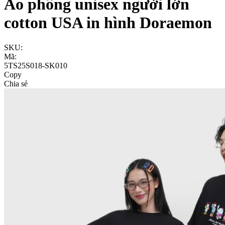
Áo phông unisex người lớn
cotton USA in hình Doraemon
SKU:
Mã:
5TS25S018-SK010
Copy
Chia sẻ