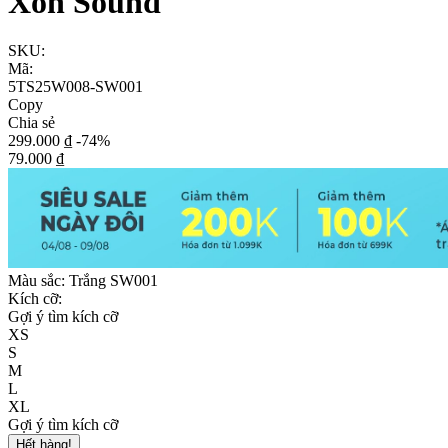
Xôn Sound
SKU:
Mã:
5TS25W008-SW001
Copy
Chia sẻ
299.000 ₫
-74%
79.000 ₫
Màu sắc:
Trắng SW001
Kích cỡ:
Gợi ý tìm kích cỡ
XS
S
M
L
XL
Gợi ý tìm kích cỡ
Hết hàng!