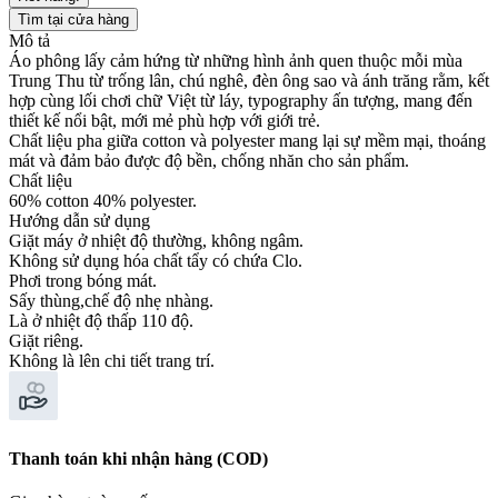
Tìm tại cửa hàng
Mô tả
Áo phông lấy cảm hứng từ những hình ảnh quen thuộc mỗi mùa
Trung Thu từ trống lân, chú nghê, đèn ông sao và ánh trăng rằm, kết
hợp cùng lối chơi chữ Việt từ láy, typography ấn tượng, mang đến
thiết kế nổi bật, mới mẻ phù hợp với giới trẻ.
Chất liệu pha giữa cotton và polyester mang lại sự mềm mại, thoáng
mát và đảm bảo được độ bền, chống nhăn cho sản phẩm.
Chất liệu
60% cotton 40% polyester.
Hướng dẫn sử dụng
Giặt máy ở nhiệt độ thường, không ngâm.
Không sử dụng hóa chất tẩy có chứa Clo.
Phơi trong bóng mát.
Sấy thùng,chế độ nhẹ nhàng.
Là ở nhiệt độ thấp 110 độ.
Giặt riêng.
Không là lên chi tiết trang trí.
Thanh toán khi nhận hàng (COD)