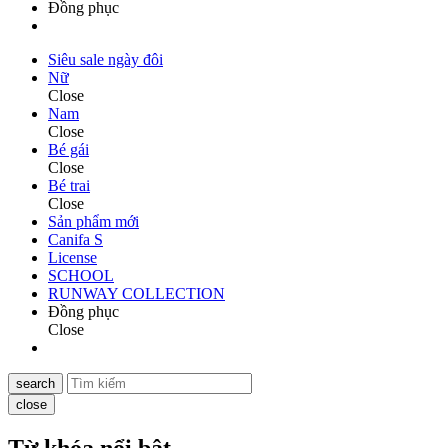
Đồng phục
Siêu sale ngày đôi
Nữ
Close
Nam
Close
Bé gái
Close
Bé trai
Close
Sản phẩm mới
Canifa S
License
SCHOOL
RUNWAY COLLECTION
Đồng phục
Close
search
close
Từ khóa nổi bật