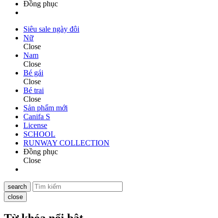
Đồng phục
Siêu sale ngày đôi
Nữ
Close
Nam
Close
Bé gái
Close
Bé trai
Close
Sản phẩm mới
Canifa S
License
SCHOOL
RUNWAY COLLECTION
Đồng phục
Close
search
close
Từ khóa nổi bật