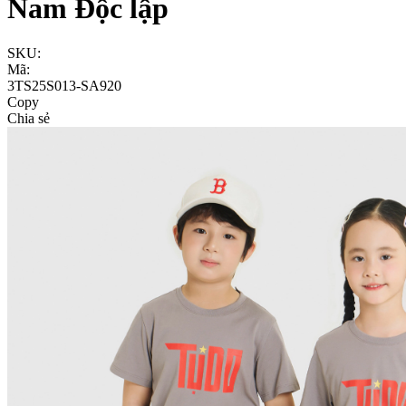
Nam Độc lập
SKU:
Mã:
3TS25S013-SA920
Copy
Chia sẻ