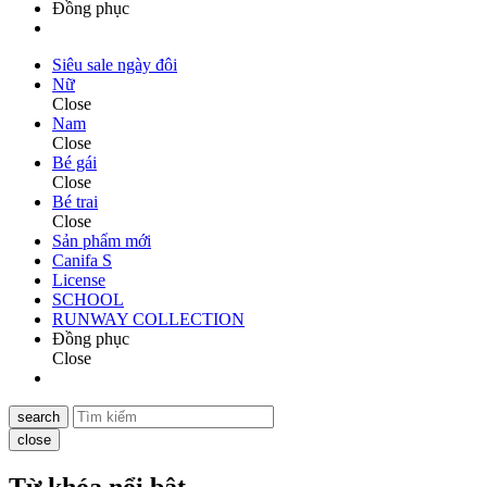
Đồng phục
Siêu sale ngày đôi
Nữ
Close
Nam
Close
Bé gái
Close
Bé trai
Close
Sản phẩm mới
Canifa S
License
SCHOOL
RUNWAY COLLECTION
Đồng phục
Close
search
close
Từ khóa nổi bật