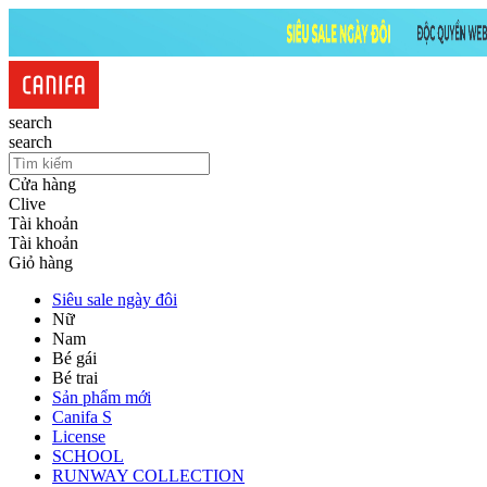
search
search
Cửa hàng
Clive
Tài khoản
Tài khoản
Giỏ hàng
Siêu sale ngày đôi
Nữ
Nam
Bé gái
Bé trai
Sản phẩm mới
Canifa S
License
SCHOOL
RUNWAY COLLECTION