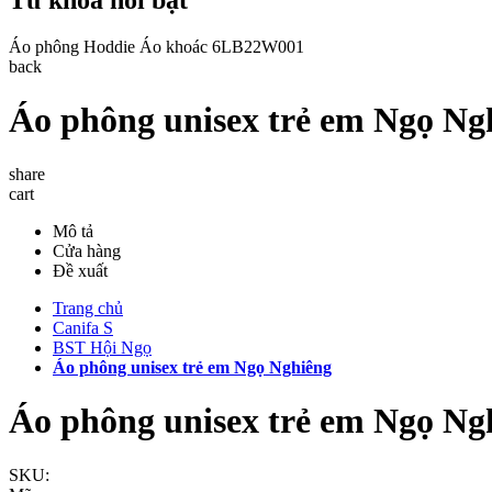
Áo phông
Hoddie
Áo khoác
6LB22W001
back
Áo phông unisex trẻ em Ngọ Ng
share
cart
Mô tả
Cửa hàng
Đề xuất
Trang chủ
Canifa S
BST Hội Ngọ
Áo phông unisex trẻ em Ngọ Nghiêng
Áo phông unisex trẻ em Ngọ Ng
SKU: