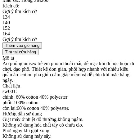
Màu sắc:
Hồng SM200
Kích cỡ:
Gợi ý tìm kích cỡ
134
140
152
164
Gợi ý tìm kích cỡ
Thêm vào giỏ hàng
Tìm tại cửa hàng
Mô tả
Áo phông unisex trẻ em phom thoải mái, dễ mặc khi đi học hoặc đi
chơi, dạo phố. Thiết kế đơn giản, phối hợp nhanh với nhiều kiểu
quần áo. cotton pha giúp cảm giác mềm và dễ chịu khi mặc hàng
ngày.
Chất liệu
sw001:
chính: 60% cotton 40% polyester
phối: 100% cotton
còn lại:60% cotton 40% polyester.
Hướng dẫn sử dụng
Giặt máy ở nhiệt độ thường,không ngâm.
Không sử dụng hóa chất tẩy có chứa clo.
Phơi ngay khi giặt xong.
Không sử dụng máy sấy.