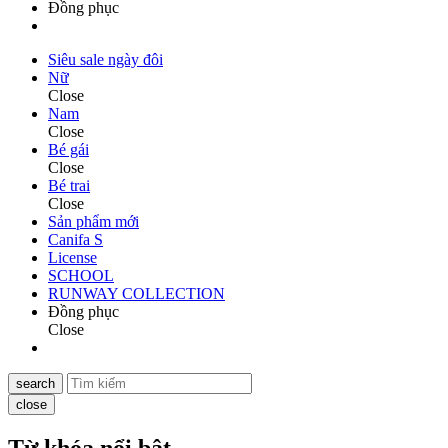
Đồng phục
Siêu sale ngày đôi
Nữ
Close
Nam
Close
Bé gái
Close
Bé trai
Close
Sản phẩm mới
Canifa S
License
SCHOOL
RUNWAY COLLECTION
Đồng phục
Close
search
close
Từ khóa nổi bật