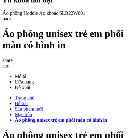
Áo phông
Hoddie
Áo khoác
6LB22W001
back
Áo phông unisex trẻ em phối
màu có hình in
share
cart
Mô tả
Cửa hàng
Đề xuất
Trang chủ
Bé trai
Sản phẩm mới
Mặc trên
Áo phông unisex trẻ em phối màu có hình in
Áo phông unisex trẻ em phối