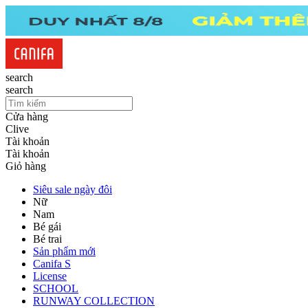
search
search
Cửa hàng
Clive
Tài khoản
Tài khoản
Giỏ hàng
Siêu sale ngày đôi
Nữ
Nam
Bé gái
Bé trai
Sản phẩm mới
Canifa S
License
SCHOOL
RUNWAY COLLECTION